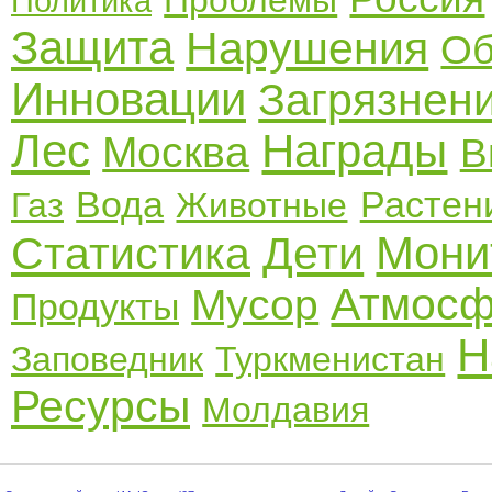
Проблемы
Политика
Защита
Нарушения
Об
Инновации
Загрязнен
Лес
Награды
Москва
В
Вода
Растен
Газ
Животные
Мони
Статистика
Дети
Атмос
Мусор
Продукты
Н
Заповедник
Туркменистан
Ресурсы
Молдавия