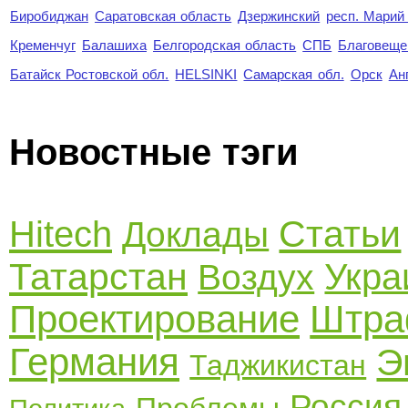
Биробиджан
Саратовская область
Дзержинский
респ. Марий
Кременчуг
Балашиха
Белгородская область
СПБ
Благовеще
Батайск Ростовской обл.
HELSINKI
Самарская обл.
Орск
Ан
Новостные тэги
Статьи
Hitech
Доклады
Татарстан
Укра
Воздух
Проектирование
Штр
Германия
Э
Таджикистан
Россия