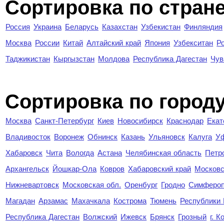
Сортировка по стран
Россия
Украина
Беларусь
Казахстан
Узбекистан
Финляндия
Москва
России
Китай
Алтайский край
Япония
Узбекситан
Р
Таджикистан
Кыргызстан
Молдова
Республика Дагестан
Чув
Cортировка по город
Москва
Санкт-Петербург
Киев
Новосибирск
Краснодар
Екат
Владивосток
Воронеж
Обнинск
Казань
Ульяновск
Калуга
У
Хабаровск
Чита
Вологда
Астана
Челябинская область
Петр
Архангельск
Йошкар-Ола
Ковров
Хабаровский край
Московс
Нижневартовск
Московская обл.
Оренбург
Гродно
Симферо
Магадан
Арзамас
Махачкала
Кострома
Тюмень
Республики
Республика Дагестан
Волжский
Ижевск
Брянск
Грозный
г. 