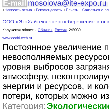
E-mail
mosolova@ite-expo.ru
Написать отзыв
Рекомендовать
Печать
Связаться с в
ООО «ЭкоХайтек» энергосбережение в ос
Калужская область,
Обнинск
,
Россия
, 249030
www.ecohi-tech.ru
Постоянное увеличение 
невосполняемых ресурсо
уровня выбросов загряз
атмосферу, неконтролир
энергии и ресурсов, и ко
потери, которых можно из
Категория:
Экологически