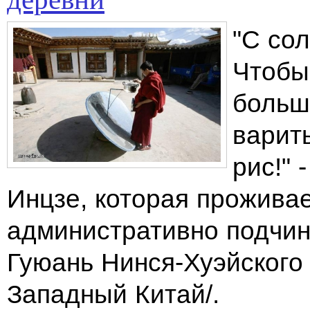
"С со
Чтобы
больш
варить
рис!" 
Инцзе, которая проживае
административно подчин
Гуюань Нинся-Хуэйского
Западный Китай/.