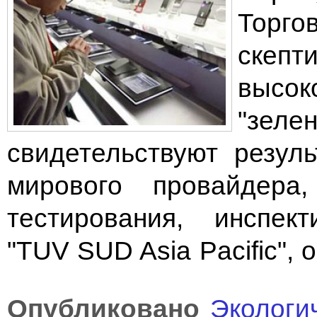
Торг
скеп
высо
"зел
свидетельствуют резул
мирового провайдера,
тестирования, инспек
"TUV SUD Asia Pacific", о
Опубликовано
Экологи