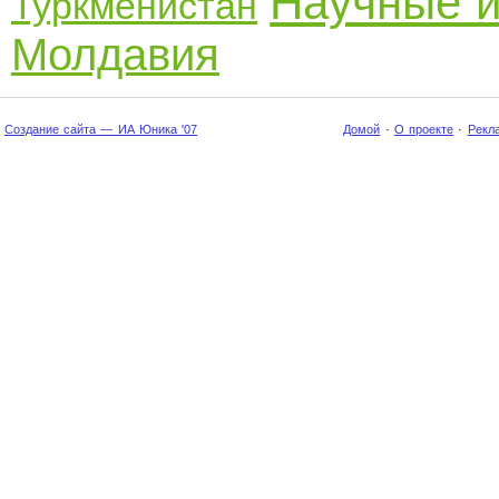
Научные и
Туркменистан
Молдавия
Создание сайта — ИА Юника '07
Домой
·
О проекте
·
Рекл