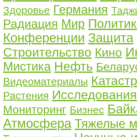
Германия
Здоровье
Тадж
Политик
Мир
Радиация
Конференции
Защита
И
Строительство
Кино
Нефть
Мистика
Белару
Катаст
Видеоматериалы
Исследования
Растения
Байк
Мониторинг
Бизнес
Атмосфера
Тяжелые 