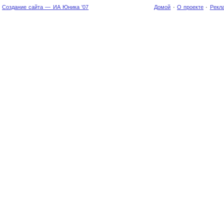
Создание сайта — ИА Юника '07
Домой
·
О проекте
·
Рекл