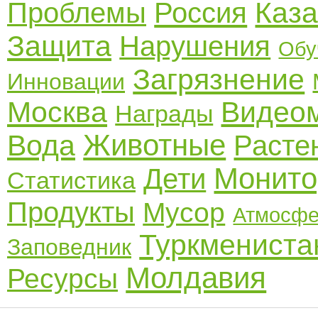
Каза
Проблемы
Россия
Защита
Нарушения
Обу
Загрязнение
Инновации
Москва
Видео
Награды
Животные
Вода
Расте
Монито
Дети
Статистика
Продукты
Мусор
Атмосф
Туркмениста
Заповедник
Молдавия
Ресурсы