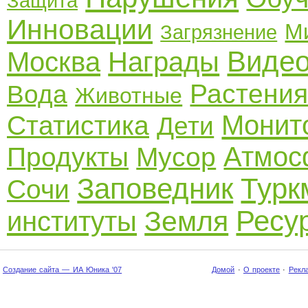
Защита
Инновации
М
Загрязнение
Виде
Москва
Награды
Растени
Вода
Животные
Монит
Статистика
Дети
Атмос
Продукты
Мусор
Заповедник
Турк
Сочи
Ресу
Земля
институты
Создание сайта — ИА Юника '07
Домой
·
О проекте
·
Рекл