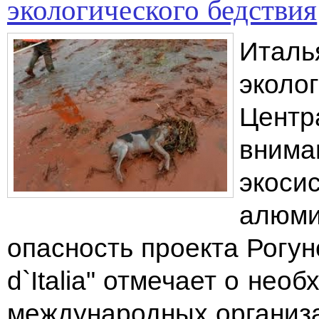
экологического бедствия
Италь
эколо
Центр
внима
экоси
алюми
опасность проекта Рогунс
d`Italia" отмечает о не
международных организа