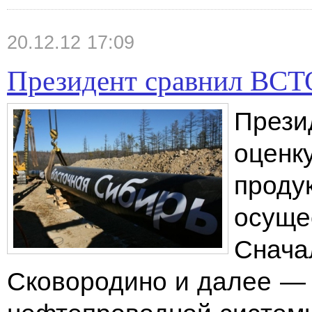
20.12.12 17:09
Президент сравнил ВС
Прези
оценк
проду
осуще
Снача
Сковородино и далее —