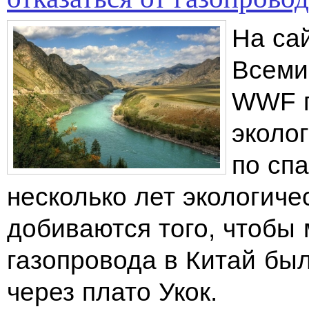
На са
Всеми
WWF п
эколо
по спа
несколько лет экологич
добиваются того, чтобы
газопровода в Китай бы
через плато Укок.