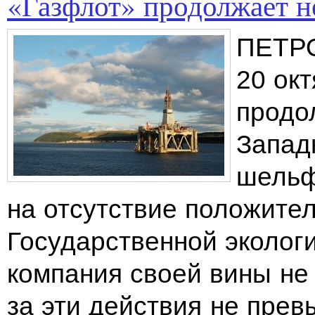
«Газфлот» продолжает н
ПЕТР
20 ок
продо
Запад
шельф
на отсутствие положите
Государственной экологи
компания своей вины не
за эти действия не прев