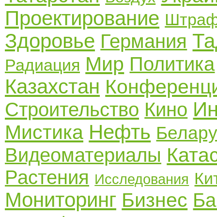
Проектирование
Штра
Здоровье
Та
Германия
Мир
Политика
Радиация
Казахстан
Конференц
Ин
Строительство
Кино
Нефть
Мистика
Белару
Ката
Видеоматериалы
Растения
Ки
Исследования
Мониторинг
Бизнес
Ба