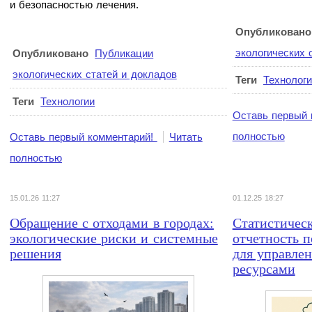
и безопасностью лечения.
Опубликовано
экологических 
Опубликовано
Публикации
экологических статей и докладов
Теги
Технолог
Теги
Технологии
Оставь первый 
полностью
Оставь первый комментарий!
Читать
полностью
15.01.26 11:27
01.12.25 18:27
Обращение с отходами в городах:
Статистическ
экологические риски и системные
отчетность 
решения
для управле
ресурсами