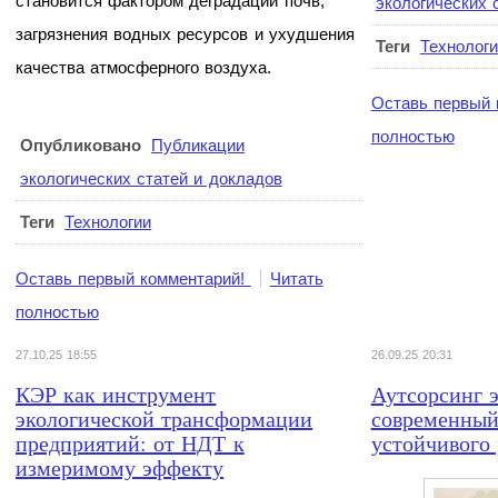
становится фактором деградации почв,
экологических 
загрязнения водных ресурсов и ухудшения
Теги
Технолог
качества атмосферного воздуха.
Оставь первый 
полностью
Опубликовано
Публикации
экологических статей и докладов
Теги
Технологии
Оставь первый комментарий!
Читать
полностью
27.10.25 18:55
26.09.25 20:31
КЭР как инструмент
Аутсорсинг э
экологической трансформации
современный
предприятий: от НДТ к
устойчивого 
измеримому эффекту