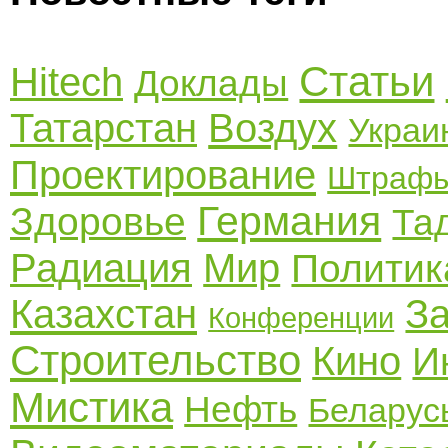
Статьи
Hitech
Доклады
Татарстан
Воздух
Украи
Проектирование
Штраф
Германия
Здоровье
Та
Радиация
Мир
Политик
Казахстан
З
Конференции
Строительство
Кино
И
Мистика
Нефть
Беларус