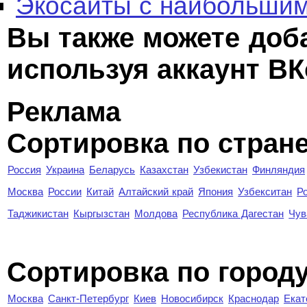
Экосайты с наибольшим
Вы также можете доб
используя аккаунт ВК
Реклама
Сортировка по стран
Россия
Украина
Беларусь
Казахстан
Узбекистан
Финляндия
Москва
России
Китай
Алтайский край
Япония
Узбекситан
Р
Таджикистан
Кыргызстан
Молдова
Республика Дагестан
Чув
Cортировка по город
Москва
Санкт-Петербург
Киев
Новосибирск
Краснодар
Екат