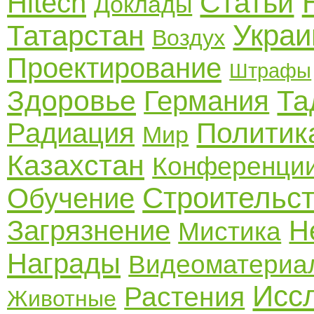
Статьи
Hitech
Доклады
Украи
Татарстан
Воздух
Проектирование
Штрафы
Здоровье
Та
Германия
Политик
Радиация
Мир
Казахстан
Конференци
Строительс
Обучение
Загрязнение
Н
Мистика
Награды
Видеоматериа
Исс
Растения
Животные