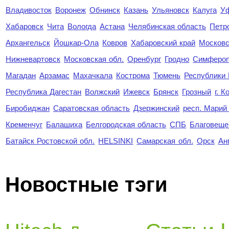
Владивосток
Воронеж
Обнинск
Казань
Ульяновск
Калуга
У
Хабаровск
Чита
Вологда
Астана
Челябинская область
Петр
Архангельск
Йошкар-Ола
Ковров
Хабаровский край
Московс
Нижневартовск
Московская обл.
Оренбург
Гродно
Симферо
Магадан
Арзамас
Махачкала
Кострома
Тюмень
Республики
Республика Дагестан
Волжский
Ижевск
Брянск
Грозный
г. 
Биробиджан
Саратовская область
Дзержинский
респ. Марий
Кременчуг
Балашиха
Белгородская область
СПБ
Благовеще
Батайск Ростовской обл.
HELSINKI
Самарская обл.
Орск
Ан
Новостные тэги