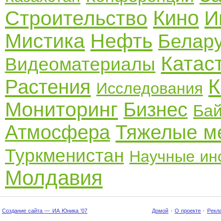
Кино
Строительство
И
Мистика
Нефть
Белар
Катас
Видеоматериалы
К
Растения
Исследования
Мониторинг
Бизнес
Ба
Атмосфера
Тяжелые м
Туркменистан
Научные ин
Молдавия
Создание сайта — ИА Юника '07
Домой
·
О проекте
·
Рекл