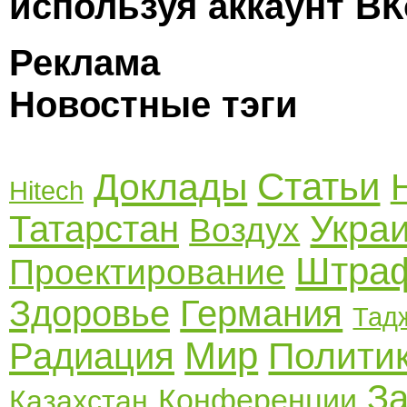
используя аккаунт ВК
Реклама
Новостные тэги
Статьи
Доклады
Hitech
Укра
Татарстан
Воздух
Штра
Проектирование
Здоровье
Германия
Тад
Мир
Полити
Радиация
З
Конференции
Казахстан