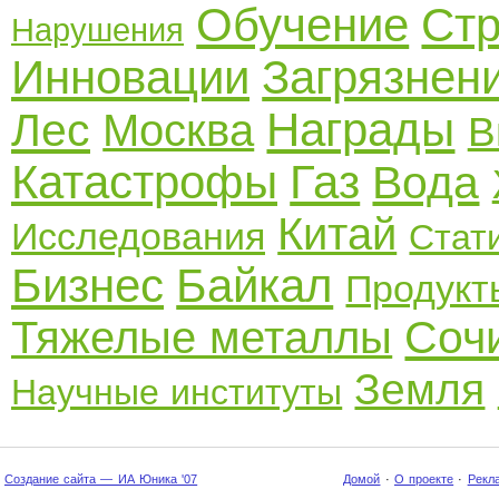
Обучение
Стр
Нарушения
Инновации
Загрязнен
Награды
Лес
Москва
В
Катастрофы
Газ
Вода
Китай
Исследования
Стат
Бизнес
Байкал
Продукт
Соч
Тяжелые металлы
Земля
Научные институты
Создание сайта — ИА Юника '07
Домой
·
О проекте
·
Рекл