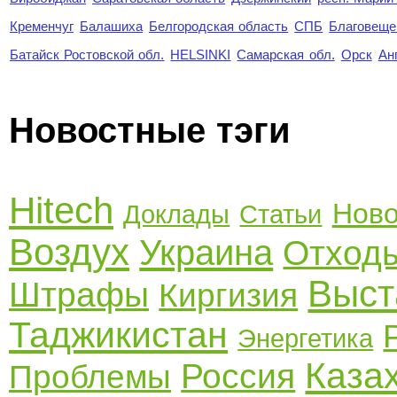
Кременчуг
Балашиха
Белгородская область
СПБ
Благовеще
Батайск Ростовской обл.
HELSINKI
Самарская обл.
Орск
Ан
Новостные тэги
Hitech
Ново
Доклады
Статьи
Воздух
Украина
Отход
Выст
Штрафы
Киргизия
Таджикистан
Энергетика
Каза
Россия
Проблемы