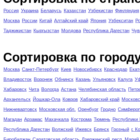
Россия
Украина
Беларусь
Казахстан
Узбекистан
Финляндия
Москва
России
Китай
Алтайский край
Япония
Узбекситан
Р
Таджикистан
Кыргызстан
Молдова
Республика Дагестан
Чув
Cортировка по город
Москва
Санкт-Петербург
Киев
Новосибирск
Краснодар
Екат
Владивосток
Воронеж
Обнинск
Казань
Ульяновск
Калуга
У
Хабаровск
Чита
Вологда
Астана
Челябинская область
Петр
Архангельск
Йошкар-Ола
Ковров
Хабаровский край
Московс
Нижневартовск
Московская обл.
Оренбург
Гродно
Симферо
Магадан
Арзамас
Махачкала
Кострома
Тюмень
Республики
Республика Дагестан
Волжский
Ижевск
Брянск
Грозный
г. 
Биробиджан
Саратовская область
Дзержинский
респ. Марий