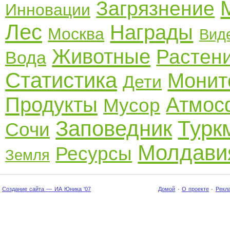
Загрязнение
Инновации
Лес
Награды
Москва
Вид
Животные
Растен
Вода
Статистика
Монит
Дети
Продукты
Атмос
Мусор
Заповедник
Турк
Сочи
Молдави
Ресурсы
Земля
Создание сайта — ИА Юника '07
Домой
·
О проекте
·
Рекл