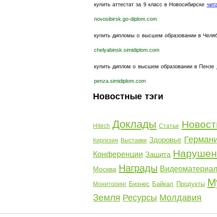
купить аттестат за 9 класс в Новосибирске
чит
novosibirsk.go-diplom.com
купить дипломы о высшем образовании в Челя
chelyabinsk.simidiplom.com
купить диплом о высшем образовании в Пензе
penza.simidiplom.com
Новостные тэги
Доклады
Новост
Hitech
Статьи
Герман
Здоровье
Киргизия
Выставки
Нарушен
Конференции
Защита
Награды
Видеоматериа
Москва
М
Бизнес
Байкал
Продукты
Мониторинг
Земля
Ресурсы
Молдавия