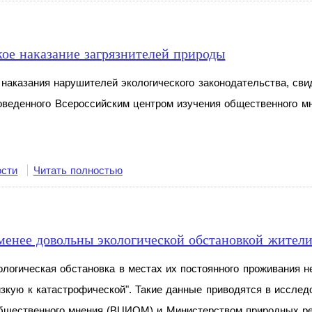
кое наказание загрязнителей природы
наказания нарушителей экологического законодательства, св
роведенного Всероссийским центром изучения общественного 
ости
Читать полностью
нее довольны экологической обстановкой жители
ологическая обстановка в местах их постоянного проживания н
изкую к катастрофической". Такие данные приводятся в исслед
бщественного мнения (ВЦИОМ) и Министерством природных ре