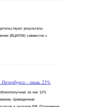
идетельствуют результаты
мнения (ВЦИОМ) совместно с
 Петербурга - лишь 23%
еблагополучная, из них 11%
овании, проведенном
сурсов и экологии РФ. Позитивную