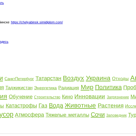
ать
бинске
https://chelyabinsk.simidiplom.com/
здесь
А
и
Воздух
Украина
Татарстан
Отходы
СанктПетербург
Мир
Политика
ия
Про
Таджикистан
Радиация
Энергетика
ия
Инновации
Обучение
Кино
Ми
Строительство
Загрязнение
Животные
Вода
Газ
Растения
Катастрофы
лы
Иссл
усор
Сочи
Атмосфера
Тяжелые металлы
Ту
Заповедник