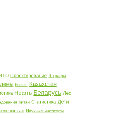
вто
Проектирование
Штрафы
Казахстан
блемы
Россия
Беларусь
Нефть
Лес
стика
Дети
Статистика
едования
Китай
ркменистан
Научные институты