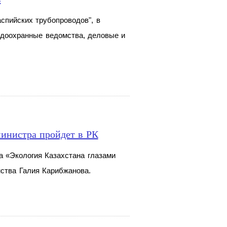
спийских трубопроводов", в
одоохранные ведомства, деловые и
министра пройдет в РК
а «Экология Казахстана глазами
мства Галия Карибжанова.