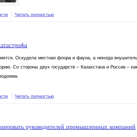
ости
Читать полностью
катастрофа
зняется. Оскудела местная флора и фауна, а некогда внушите
орию. Cо стороны двух государств – Казахстана и России – к
водоема.
ости
Читать полностью
линировать руководителей промышленных компаний