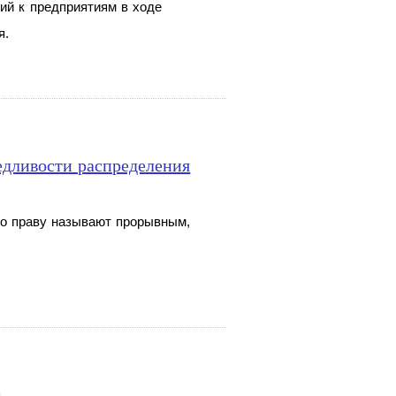
ий к предприятиям в ходе
я.
едливости распределения
о
праву называют прорывным,
в