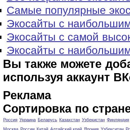
Самые популярные эко
Экосайты с наибольшим
Экосайты с самой высо
Экосайты с наибольшим
Вы также можете доб
используя аккаунт ВК
Реклама
Сортировка по стран
Россия
Украина
Беларусь
Казахстан
Узбекистан
Финляндия
Москва
России
Китай
Алтайский край
Япония
Узбекситан
Р