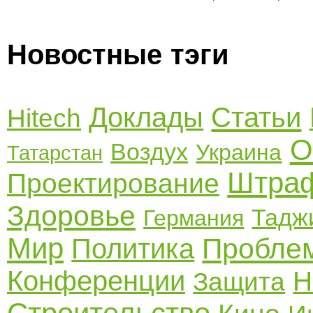
Новостные тэги
Доклады
Статьи
Hitech
О
Воздух
Украина
Татарстан
Штра
Проектирование
Здоровье
Тадж
Германия
Мир
Пробле
Политика
Конференции
Н
Защита