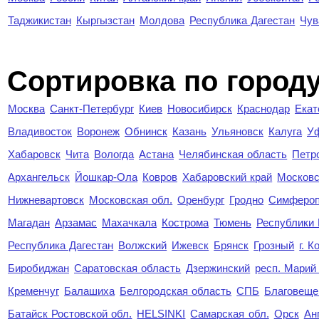
Таджикистан
Кыргызстан
Молдова
Республика Дагестан
Чув
Cортировка по город
Москва
Санкт-Петербург
Киев
Новосибирск
Краснодар
Екат
Владивосток
Воронеж
Обнинск
Казань
Ульяновск
Калуга
У
Хабаровск
Чита
Вологда
Астана
Челябинская область
Петр
Архангельск
Йошкар-Ола
Ковров
Хабаровский край
Московс
Нижневартовск
Московская обл.
Оренбург
Гродно
Симферо
Магадан
Арзамас
Махачкала
Кострома
Тюмень
Республики
Республика Дагестан
Волжский
Ижевск
Брянск
Грозный
г. 
Биробиджан
Саратовская область
Дзержинский
респ. Марий
Кременчуг
Балашиха
Белгородская область
СПБ
Благовеще
Батайск Ростовской обл.
HELSINKI
Самарская обл.
Орск
Ан