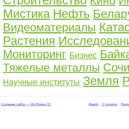
Строительство
Кино
И
Мистика
Нефть
Белар
Ката
Видеоматериалы
Растения
Исследован
Мониторинг
Байк
Бизнес
Соч
Тяжелые металлы
Земля
Р
Научные институты
Создание сайта — ИА Юника '07
Домой
·
О проекте
·
Рекл