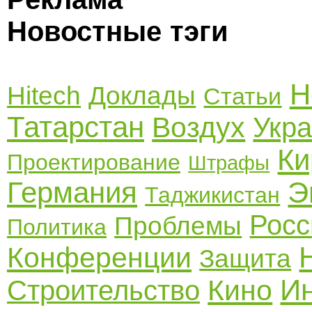
Новостные тэги
Н
Hitech
Доклады
Статьи
Татарстан
Воздух
Укр
Ки
Проектирование
Штрафы
Германия
Э
Таджикистан
Росс
Проблемы
Политика
Конференции
Защита
И
Кино
Строительство