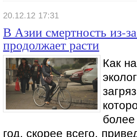
20.12.12 17:31
В Азии смертность из-за
продолжает расти
Как н
эколог
загряз
котор
более
год, скорее всего, прив