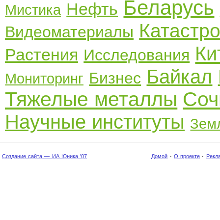
Беларусь
Нефть
Мистика
Катастр
Видеоматериалы
Ки
Растения
Исследования
Байкал
Бизнес
Мониторинг
Тяжелые металлы
Соч
Научные институты
Зем
Создание сайта — ИА Юника '07
Домой
·
О проекте
·
Рекл