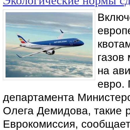
Включ
европ
квота
газов 
на ав
евро.
департамента Министерс
Олега Демидова, такие 
Еврокомиссия, сообщае