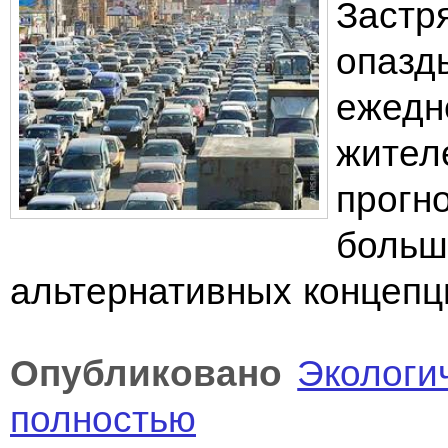
Застр
опазд
ежедн
жител
прогн
больш
альтернативных концепц
Опубликовано
Экологи
полностью