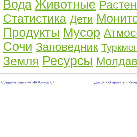
Животные
Вода
Растен
Монито
Статистика
Дети
Продукты
Мусор
Атмо
Сочи
Заповедник
Туркме
Ресурсы
Земля
Молдав
Создание сайта — ИА Юника '07
Домой
·
О проекте
·
Рекл