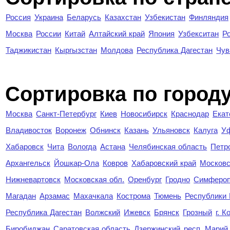
Россия
Украина
Беларусь
Казахстан
Узбекистан
Финляндия
Москва
России
Китай
Алтайский край
Япония
Узбекситан
Р
Таджикистан
Кыргызстан
Молдова
Республика Дагестан
Чув
Cортировка по город
Москва
Санкт-Петербург
Киев
Новосибирск
Краснодар
Екат
Владивосток
Воронеж
Обнинск
Казань
Ульяновск
Калуга
У
Хабаровск
Чита
Вологда
Астана
Челябинская область
Петр
Архангельск
Йошкар-Ола
Ковров
Хабаровский край
Московс
Нижневартовск
Московская обл.
Оренбург
Гродно
Симферо
Магадан
Арзамас
Махачкала
Кострома
Тюмень
Республики
Республика Дагестан
Волжский
Ижевск
Брянск
Грозный
г. 
Биробиджан
Саратовская область
Дзержинский
респ. Марий