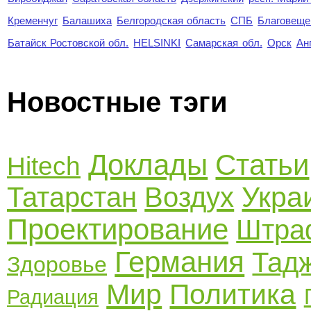
Кременчуг
Балашиха
Белгородская область
СПБ
Благовеще
Батайск Ростовской обл.
HELSINKI
Самарская обл.
Орск
Ан
Новостные тэги
Доклады
Статьи
Hitech
Укра
Татарстан
Воздух
Проектирование
Штра
Германия
Тад
Здоровье
Мир
Политика
Радиация