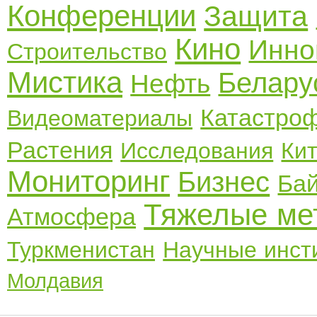
Конференции
Защита
Кино
Инно
Строительство
Мистика
Белару
Нефть
Катастро
Видеоматериалы
Растения
Исследования
Ки
Мониторинг
Бизнес
Ба
Тяжелые ме
Атмосфера
Туркменистан
Научные инст
Молдавия