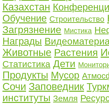
Казахстан
Конференц
Обучение
Строительство
Загрязнение
Не
Мистика
Награды
Видеоматери
Животные
И
Растения
Дети
Статистика
Монитор
Продукты
Мусор
Атмос
Сочи
Заповедник
Турк
институты
Ресур
Земля