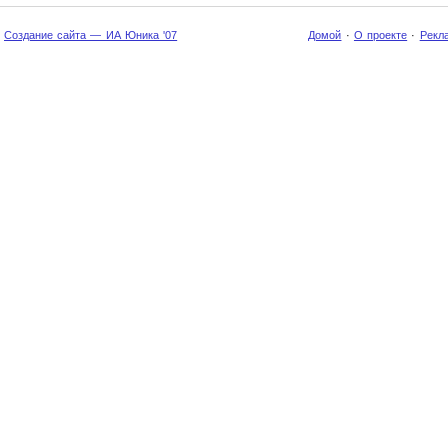
Создание сайта — ИА Юника '07
Домой
·
О проекте
·
Рекл