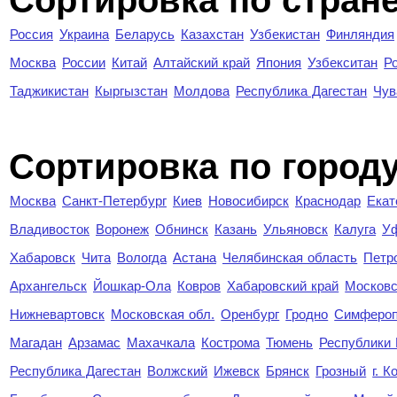
Сортировка по стран
Россия
Украина
Беларусь
Казахстан
Узбекистан
Финляндия
Москва
России
Китай
Алтайский край
Япония
Узбекситан
Р
Таджикистан
Кыргызстан
Молдова
Республика Дагестан
Чув
Cортировка по город
Москва
Санкт-Петербург
Киев
Новосибирск
Краснодар
Екат
Владивосток
Воронеж
Обнинск
Казань
Ульяновск
Калуга
У
Хабаровск
Чита
Вологда
Астана
Челябинская область
Петр
Архангельск
Йошкар-Ола
Ковров
Хабаровский край
Московс
Нижневартовск
Московская обл.
Оренбург
Гродно
Симферо
Магадан
Арзамас
Махачкала
Кострома
Тюмень
Республики
Республика Дагестан
Волжский
Ижевск
Брянск
Грозный
г. 