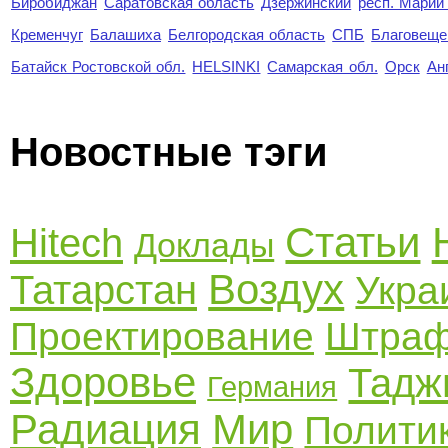
Биробиджан
Саратовская область
Дзержинский
респ. Марий
Кременчуг
Балашиха
Белгородская область
СПБ
Благовеще
Батайск Ростовской обл.
HELSINKI
Самарская обл.
Орск
Ан
Новостные тэги
Статьи
Hitech
Доклады
Воздух
Татарстан
Укра
Проектирование
Штра
Здоровье
Тадж
Германия
Радиация
Мир
Полити