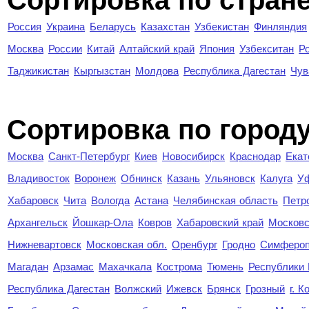
Сортировка по стран
Россия
Украина
Беларусь
Казахстан
Узбекистан
Финляндия
Москва
России
Китай
Алтайский край
Япония
Узбекситан
Р
Таджикистан
Кыргызстан
Молдова
Республика Дагестан
Чув
Cортировка по город
Москва
Санкт-Петербург
Киев
Новосибирск
Краснодар
Екат
Владивосток
Воронеж
Обнинск
Казань
Ульяновск
Калуга
У
Хабаровск
Чита
Вологда
Астана
Челябинская область
Петр
Архангельск
Йошкар-Ола
Ковров
Хабаровский край
Московс
Нижневартовск
Московская обл.
Оренбург
Гродно
Симферо
Магадан
Арзамас
Махачкала
Кострома
Тюмень
Республики
Республика Дагестан
Волжский
Ижевск
Брянск
Грозный
г. 