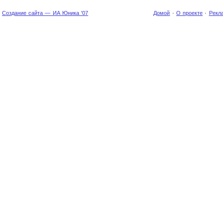
Создание сайта — ИА Юника '07
Домой
·
О проекте
·
Рекл