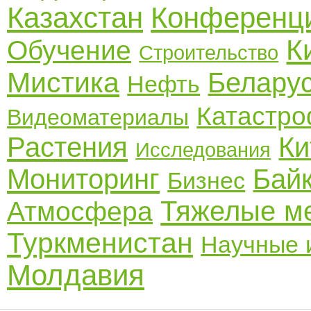
Казахстан
Конференц
К
Обучение
Строительство
Мистика
Белару
Нефть
Катастр
Видеоматериалы
Растения
Ки
Исследования
Мониторинг
Бай
Бизнес
Тяжелые м
Атмосфера
Туркменистан
Научные 
Молдавия