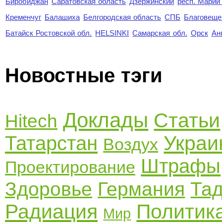
Биробиджан
Саратовская область
Дзержинский
респ. Марий
Кременчуг
Балашиха
Белгородская область
СПБ
Благовеще
Батайск Ростовской обл.
HELSINKI
Самарская обл.
Орск
Ан
Новостные тэги
Доклады
Статьи
Hitech
Украи
Татарстан
Воздух
Штрафы
Проектирование
Здоровье
Германия
Та
Радиация
Политик
Мир