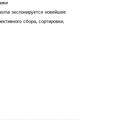
ники
asma экспонируется новейшее
ктивного сбора, сортировки,