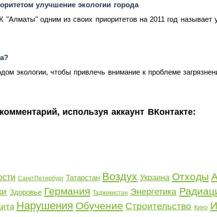
оритетом улучшение экологии города
 "Алматы" одним из своих приоритетов на 2011 год называет у
ра?
одом экологии, чтобы привлечь внимание к проблеме загрязнен
комментарий, используя аккаунт ВКонтакте:
Воздух
Отходы
А
ости
Татарстан
Украина
СанктПетербург
Германия
Радиац
ки
Энергетика
Здоровье
Таджикистан
Нарушения
Обучение
И
Строительство
ита
Кино