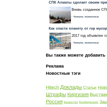
СПК Алматы сделает своим при
Вновь созданное СПК
-
Читать полностью
Как спасти планету от гор мусо
2017 год объявлен г
-
Читать полностью
Вы также можете добавить 
Реклама
Новостные тэги
Доклады
Hitech
Нов
Статьи
Штрафы
Киргизия
Выстав
Россия
Защ
Казахстан
Конференции