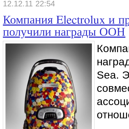
12.12.11 22:54
Компания Electrolux и п
получили награды ООН
Компан
наград
Sea. 
совме
ассоц
отнош