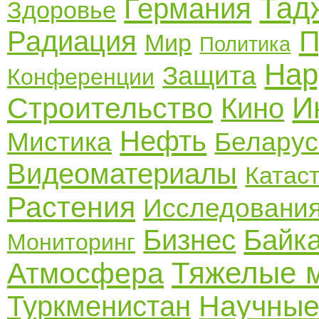
Тад
Германия
Здоровье
П
Радиация
Мир
Политика
Нар
Защита
Конференции
И
Строительство
Кино
Нефть
Мистика
Беларус
Видеоматериалы
Катас
Растения
Исследовани
Бизнес
Байк
Мониторинг
Тяжелые 
Атмосфера
Научные
Туркменистан