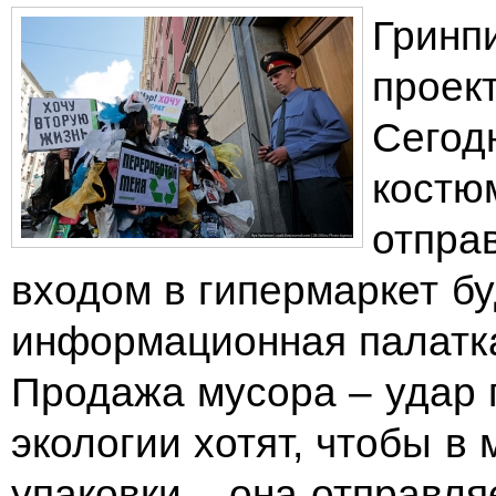
Гринп
проек
Сегод
костю
отпра
входом в гипермаркет б
информационная палатка
Продажа мусора – удар 
экологии хотят, чтобы в
упаковки – она отправля