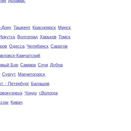
лия
Арзамас
а-Дону
Ташкент
Красноярск
Минск
Иркутск
Волгоград
Харьков
Томск
ров
Одесса
Челябинск
Саратов
авловск-Камчатский
овый Бор
Самара
Сочи
Дубна
я
Сургут
Магнитогорск
кт - Петербург
Балашов
овокузнецк
Чэнду
г.Вологда
scow
Кивач