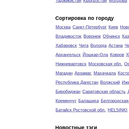
Таджикистан
Кыргызстан
Молдова
Cортировка по городу
Москва
Санкт-Петербург
Киев
Нов
Владивосток
Воронеж
Обнинск
Каз
Хабаровск
Чита
Вологда
Астана
Ч
Архангельск
Йошкар-Ола
Ковров
Х
Нижневартовск
Московская обл.
Ор
Магадан
Арзамас
Махачкала
Кост
Республика Дагестан
Волжский
Иж
Биробиджан
Саратовская область
Кременчуг
Балашиха
Белгородская
Батайск Ростовской обл.
HELSINKI
Новостные тэги