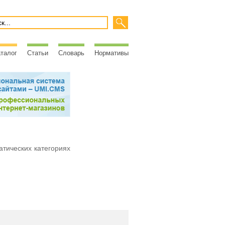
талог
Статьи
Словарь
Нормативы
атических категориях