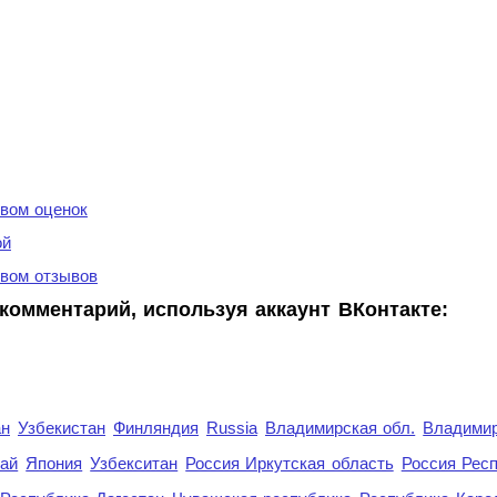
вом оценок
ой
вом отзывов
комментарий, используя аккаунт ВКонтакте:
ан
Узбекистан
Финляндия
Russia
Владимирская обл.
Владимир
рай
Япония
Узбекситан
Россия Иркутская область
Россия Респ