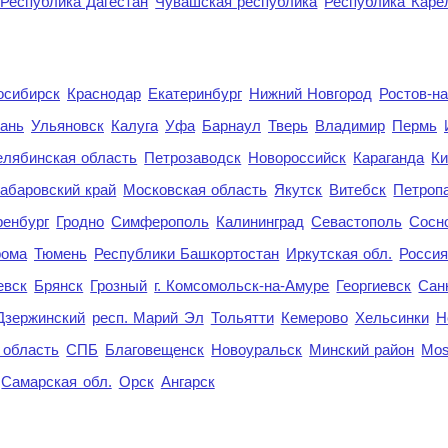
Республика Дагестан
Чувашская республика
Республика Каре
осибирск
Краснодар
Екатеринбург
Нижний Новгород
Ростов-н
ань
Ульяновск
Калуга
Уфа
Барнаул
Тверь
Владимир
Пермь
елябинская область
Петрозаводск
Новороссийск
Караганда
Ки
абаровский край
Московская область
Якутск
Витебск
Петроп
енбург
Гродно
Симферополь
Калининград
Севастополь
Сосн
рома
Тюмень
Республики Башкортостан
Иркутская обл.
Росси
евск
Брянск
Грозный
г. Комсомольск-на-Амуре
Георгиевск
Сан
Дзержинский
респ. Марий Эл
Тольятти
Кемерово
Хельсинки
Н
 область
СПБ
Благовещенск
Новоуральск
Минский район
Mo
Самарская обл.
Орск
Ангарск