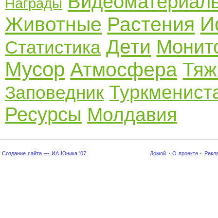
Видеоматериал
Награды
И
Животные
Растения
Дети
Монит
Статистика
Мусор
Атмосфера
Тяж
Туркменист
Заповедник
Ресурсы
Молдавия
Создание сайта — ИА Юника '07
Домой
·
О проекте
·
Рекл