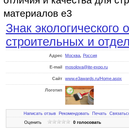
отличия и качества для ст
материалов e3
Знак экологического 
строительных и отде
Адрес
Москва
,
Россия
E-mail
mosolova@ite-expo.ru
Сайт
www.e3awards.ru/Home.aspx
Логотип
Написать отзыв
Рекомендовать
Печать
Связатьс
Оценить
0 голосовать