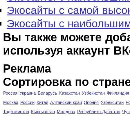
Экосайты с самой высо
Экосайты с наибольшим
Вы также можете доб
используя аккаунт ВК
Реклама
Сортировка по стран
Россия
Украина
Беларусь
Казахстан
Узбекистан
Финляндия
Москва
России
Китай
Алтайский край
Япония
Узбекситан
Р
Таджикистан
Кыргызстан
Молдова
Республика Дагестан
Чув