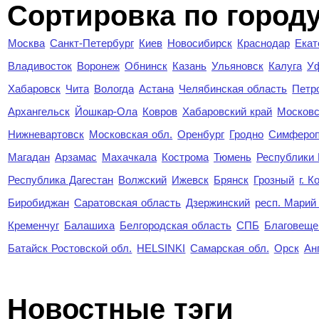
Cортировка по город
Москва
Санкт-Петербург
Киев
Новосибирск
Краснодар
Екат
Владивосток
Воронеж
Обнинск
Казань
Ульяновск
Калуга
У
Хабаровск
Чита
Вологда
Астана
Челябинская область
Петр
Архангельск
Йошкар-Ола
Ковров
Хабаровский край
Московс
Нижневартовск
Московская обл.
Оренбург
Гродно
Симферо
Магадан
Арзамас
Махачкала
Кострома
Тюмень
Республики
Республика Дагестан
Волжский
Ижевск
Брянск
Грозный
г. 
Биробиджан
Саратовская область
Дзержинский
респ. Марий
Кременчуг
Балашиха
Белгородская область
СПБ
Благовеще
Батайск Ростовской обл.
HELSINKI
Самарская обл.
Орск
Ан
Новостные тэги