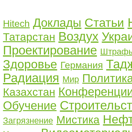
Статьи
Доклады
Hitech
Воздух
Укра
Татарстан
Проектирование
Штраф
Тад
Здоровье
Германия
Радиация
Политик
Мир
Конференци
Казахстан
Строительс
Обучение
Неф
Мистика
Загрязнение