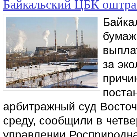
Байкальский ЦБК оштра
Байка
бумаж
выпла
за эко
причи
поста
арбитражный суд Восточ
среду, сообщили в четве
управлении Росприродна