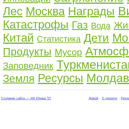
В
Лес
Москва
Награды
Катастрофы
Газ
Жи
Вода
Китай
Мо
Дети
Статистика
Атмосф
Продукты
Мусор
Туркмениста
Заповедник
Молдав
Ресурсы
Земля
Создание сайта — ИА Юника '07
Домой
·
О проекте
·
Рекл