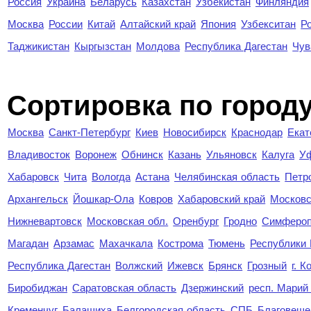
Россия
Украина
Беларусь
Казахстан
Узбекистан
Финляндия
Москва
России
Китай
Алтайский край
Япония
Узбекситан
Р
Таджикистан
Кыргызстан
Молдова
Республика Дагестан
Чув
Cортировка по город
Москва
Санкт-Петербург
Киев
Новосибирск
Краснодар
Екат
Владивосток
Воронеж
Обнинск
Казань
Ульяновск
Калуга
У
Хабаровск
Чита
Вологда
Астана
Челябинская область
Петр
Архангельск
Йошкар-Ола
Ковров
Хабаровский край
Московс
Нижневартовск
Московская обл.
Оренбург
Гродно
Симферо
Магадан
Арзамас
Махачкала
Кострома
Тюмень
Республики
Республика Дагестан
Волжский
Ижевск
Брянск
Грозный
г. 
Биробиджан
Саратовская область
Дзержинский
респ. Марий
Кременчуг
Балашиха
Белгородская область
СПБ
Благовеще