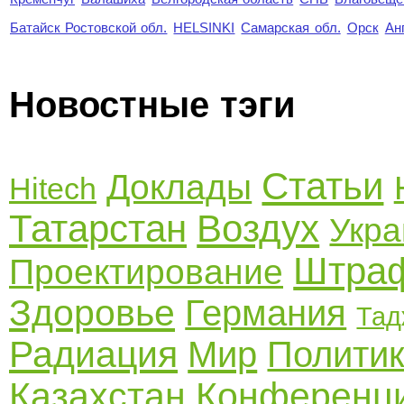
Батайск Ростовской обл.
HELSINKI
Самарская обл.
Орск
Ан
Новостные тэги
Статьи
Доклады
Hitech
Татарстан
Воздух
Укра
Штра
Проектирование
Здоровье
Германия
Тад
Радиация
Мир
Полити
Казахстан
Конференц