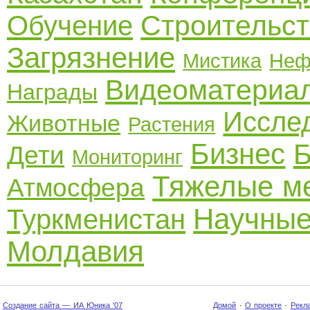
Строительст
Обучение
Загрязнение
Мистика
Неф
Видеоматериа
Награды
Иссле
Животные
Растения
Бизнес
Б
Дети
Мониторинг
Тяжелые м
Атмосфера
Научные
Туркменистан
Молдавия
Создание сайта — ИА Юника '07
Домой
·
О проекте
·
Рекл