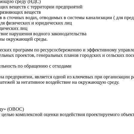
жающую среду (НДС)
ющих веществ с территории предприятий
грязняющих веществ
в в сточных водах, отводимых в системы канализации ( для пред
для физических и юридических лиц
дических лиц
твие нарушения водного законодательства
раны окружающей среды.
ических программ по ресурсосбережению и эффективному управл
льных проектов, генеральных планов городских и сельских пос
ельность по обращению с отходами
 на предприятии, является одной из ключевых при организации 
атежей за негативное воздействие на окружающую среду.
еду» (ОВОС)
 целью комплексной оценки воздействия проектируемого объек