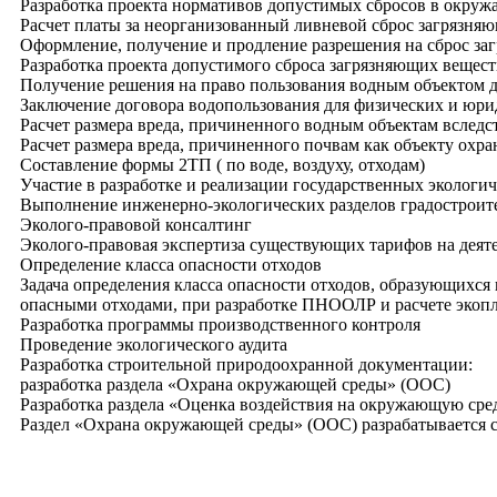
Разработка проекта нормативов допустимых сбросов в окру
Расчет платы за неорганизованный ливневой сброс загрязня
Оформление, получение и продление разрешения на сброс за
Разработка проекта допустимого сброса загрязняющих вещест
Получение решения на право пользования водным объектом 
Заключение договора водопользования для физических и юри
Расчет размера вреда, причиненного водным объектам вследс
Расчет размера вреда, причиненного почвам как объекту ох
Составление формы 2ТП ( по воде, воздуху, отходам)
Участие в разработке и реализации государственных эколог
Выполнение инженерно-экологических разделов градостроите
Эколого-правовой консалтинг
Эколого-правовая экспертиза существующих тарифов на деят
Определение класса опасности отходов
Задача определения класса опасности отходов, образующихся
опасными отходами, при разработке ПНООЛР и расчете экопл
Разработка программы производственного контроля
Проведение экологического аудита
Разработка строительной природоохранной документации:
разработка раздела «Охрана окружающей среды» (ООС)
Разработка раздела «Оценка воздействия на окружающую ср
Раздел «Охрана окружающей среды» (ООС) разрабатывается с