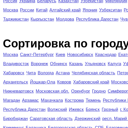
Россия
Украина
Беларусь
Казахстан
Узбекистан
Финляндия
Москва
России
Китай
Алтайский край
Япония
Узбекситан
Р
Таджикистан
Кыргызстан
Молдова
Республика Дагестан
Чув
Cортировка по город
Москва
Санкт-Петербург
Киев
Новосибирск
Краснодар
Екат
Владивосток
Воронеж
Обнинск
Казань
Ульяновск
Калуга
У
Хабаровск
Чита
Вологда
Астана
Челябинская область
Петр
Архангельск
Йошкар-Ола
Ковров
Хабаровский край
Московс
Нижневартовск
Московская обл.
Оренбург
Гродно
Симферо
Магадан
Арзамас
Махачкала
Кострома
Тюмень
Республики
Республика Дагестан
Волжский
Ижевск
Брянск
Грозный
г. 
Биробиджан
Саратовская область
Дзержинский
респ. Марий
Кременчуг
Балашиха
Белгородская область
СПБ
Благовеще