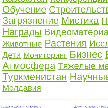
Обучение
Строительст
Загрязнение
Мистика
Н
Награды
Видеоматери
Растения
Исс
Животные
Бизнес
Дети
Мониторинг
Атмосфера
Тяжелые м
Туркменистан
Научные
Молдавия
Создание сайта — ИА Юника '07
Домой
·
О проекте
·
Рекл