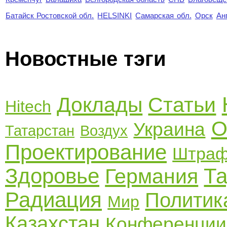
Батайск Ростовской обл.
HELSINKI
Самарская обл.
Орск
Ан
Новостные тэги
Доклады
Статьи
Hitech
О
Украина
Татарстан
Воздух
Проектирование
Штра
Здоровье
Та
Германия
Радиация
Политик
Мир
Казахстан
Конференции