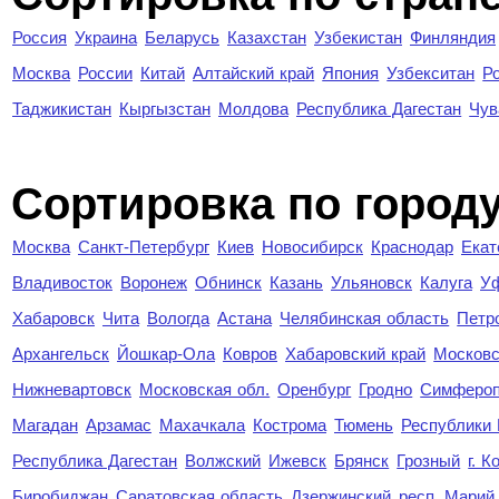
Россия
Украина
Беларусь
Казахстан
Узбекистан
Финляндия
Москва
России
Китай
Алтайский край
Япония
Узбекситан
Р
Таджикистан
Кыргызстан
Молдова
Республика Дагестан
Чув
Cортировка по город
Москва
Санкт-Петербург
Киев
Новосибирск
Краснодар
Екат
Владивосток
Воронеж
Обнинск
Казань
Ульяновск
Калуга
У
Хабаровск
Чита
Вологда
Астана
Челябинская область
Петр
Архангельск
Йошкар-Ола
Ковров
Хабаровский край
Московс
Нижневартовск
Московская обл.
Оренбург
Гродно
Симферо
Магадан
Арзамас
Махачкала
Кострома
Тюмень
Республики
Республика Дагестан
Волжский
Ижевск
Брянск
Грозный
г. 
Биробиджан
Саратовская область
Дзержинский
респ. Марий