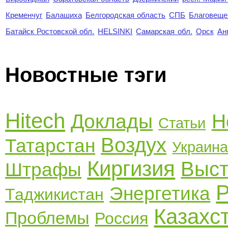
Кременчуг
Балашиха
Белгородская область
СПБ
Благовеще
Батайск Ростовской обл.
HELSINKI
Самарская обл.
Орск
Ан
Новостные тэги
Hitech
Доклады
Н
Статьи
Воздух
Татарстан
Украин
Киргизия
Выст
Штрафы
Энергетика
Таджикистан
Казахс
Проблемы
Россия