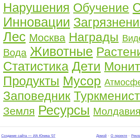
Нарушения
С
Обучение
Инновации
Загрязнени
Лес
Награды
Москва
Вид
Животные
Растен
Вода
Дети
Статистика
Монит
Мусор
Продукты
Атмосф
Заповедник
Туркменис
Ресурсы
Земля
Молдави
Создание сайта — ИА Юника '07
Домой
·
О проекте
·
Рекл