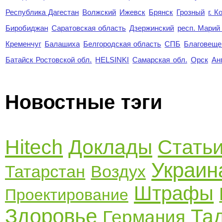
Республика Дагестан
Волжский
Ижевск
Брянск
Грозный
г. 
Биробиджан
Саратовская область
Дзержинский
респ. Марий
Кременчуг
Балашиха
Белгородская область
СПБ
Благовеще
Батайск Ростовской обл.
HELSINKI
Самарская обл.
Орск
Ан
Новостные тэги
Hitech
Доклады
Стать
Украин
Татарстан
Воздух
Штрафы
Проектирование
Здоровье
Та
Германия