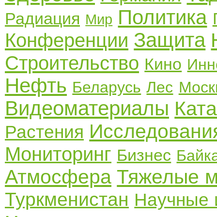
Политика
Радиация
Мир
Защита
Конференции
Строительство
Кино
Инн
Нефть
Беларусь
Лес
Моск
Видеоматериалы
Кат
Исследовани
Растения
Мониторинг
Бизнес
Байк
Атмосфера
Тяжелые 
Туркменистан
Научные 