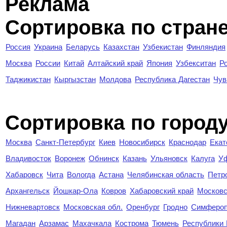
Реклама
Сортировка по стран
Россия
Украина
Беларусь
Казахстан
Узбекистан
Финляндия
Москва
России
Китай
Алтайский край
Япония
Узбекситан
Р
Таджикистан
Кыргызстан
Молдова
Республика Дагестан
Чув
Cортировка по город
Москва
Санкт-Петербург
Киев
Новосибирск
Краснодар
Екат
Владивосток
Воронеж
Обнинск
Казань
Ульяновск
Калуга
У
Хабаровск
Чита
Вологда
Астана
Челябинская область
Петр
Архангельск
Йошкар-Ола
Ковров
Хабаровский край
Московс
Нижневартовск
Московская обл.
Оренбург
Гродно
Симферо
Магадан
Арзамас
Махачкала
Кострома
Тюмень
Республики