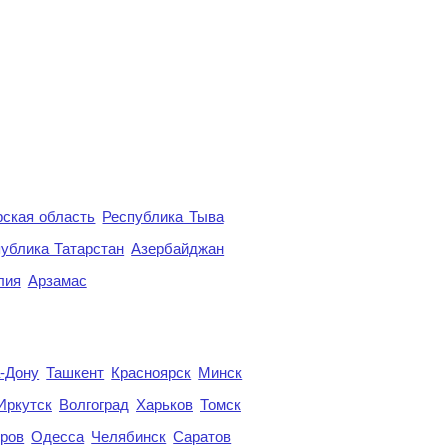
ская область
Республика Тыва
ублика Татарстан
Азербайджан
лия
Арзамас
а-Дону
Ташкент
Красноярск
Минск
Иркутск
Волгоград
Харьков
Томск
ров
Одесса
Челябинск
Саратов