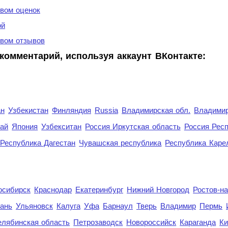
вом оценок
ой
вом отзывов
комментарий, используя аккаунт ВКонтакте:
ан
Узбекистан
Финляндия
Russia
Владимирская обл.
Владимир
рай
Япония
Узбекситан
Россия Иркутская область
Россия Респ
Республика Дагестан
Чувашская республика
Республика Каре
осибирск
Краснодар
Екатеринбург
Нижний Новгород
Ростов-н
ань
Ульяновск
Калуга
Уфа
Барнаул
Тверь
Владимир
Пермь
елябинская область
Петрозаводск
Новороссийск
Караганда
Ки