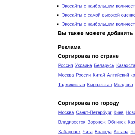
Экосайты с наибольшим количест
Экосайты с самой высокой оценк
Экосайты с наибольшим количест
Вы также можете добавить 
Реклама
Сортировка по стране
Россия
Украина
Беларусь
Казахст
Москва
России
Китай
Алтайский к
Таджикистан
Кыргызстан
Молдова
Cортировка по городу
Москва
Санкт-Петербург
Киев
Нов
Владивосток
Воронеж
Обнинск
Каз
Хабаровск
Чита
Вологда
Астана
Ч