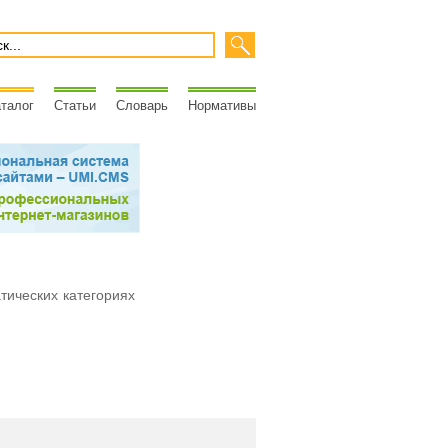
талог
Статьи
Словарь
Нормативы
атических категориях