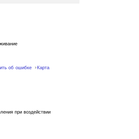
уживание
ить об ошибке
Карта
еления при воздействии