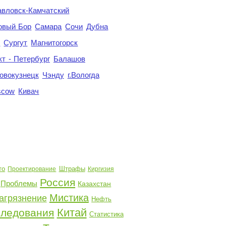
авловск-Камчатский
овый Бор
Самара
Сочи
Дубна
я
Сургут
Магнитогорск
кт - Петербург
Балашов
овокузнецк
Чэнду
г.Вологда
scow
Кивач
то
Штрафы
Проектирование
Киргизия
Россия
Проблемы
Казахстан
Мистика
агрязнение
Нефть
Китай
следования
Статистика