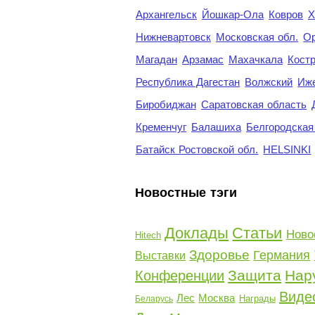
Архангельск
Йошкар-Ола
Ковров
Х
Нижневартовск
Московская обл.
Ор
Магадан
Арзамас
Махачкала
Кост
Республика Дагестан
Волжский
Иж
Биробиджан
Саратовская область
Кременчуг
Балашиха
Белгородская
Батайск Ростовской обл.
HELSINKI
Новостные тэги
Доклады
Статьи
Ново
Hitech
Здоровье
Германия
Выставки
Защита
Нар
Конференции
Виде
Лес
Москва
Награды
Беларусь