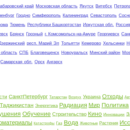
абаровский край
Московская область
Якутск
Витебск
Петроп
енбург
Гродно
Симферополь
Калининград
Севастополь
Сосн
рома
Тюмень
Республики Башкортостан
Иркутская обл.
Росси
евск
Брянск
Грозный
г. Комсомольск-на-Амуре
Георгиевск
Сан
Дзержинский
респ. Марий Эл
Тольятти
Кемерово
Хельсинки
Н
 область
СПБ
Благовещенск
Новоуральск
Минский район
Mo
Самарская обл.
Орск
Ангарск
Отходы
СанктПетербург
сти
Украина
Татарстан
Воздух
Ав
Радиация
Политика
Мир
Таджикистан
Энергетика
ушения
Обучение
Кино
З
Строительство
Инновации
Вода
Ис
оматериалы
Растения
Газ
Животные
Катастрофы