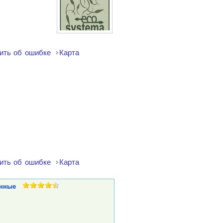
ить об ошибке
Карта
ить об ошибке
Карта
нные