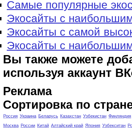
Самые популярные эко
Экосайты с наибольшим
Экосайты с самой высо
Экосайты с наибольшим
Вы также можете доб
используя аккаунт ВК
Реклама
Сортировка по стран
Россия
Украина
Беларусь
Казахстан
Узбекистан
Финляндия
Москва
России
Китай
Алтайский край
Япония
Узбекситан
Р