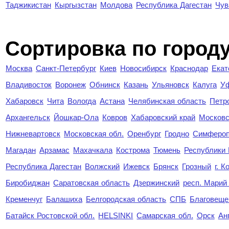
Таджикистан
Кыргызстан
Молдова
Республика Дагестан
Чув
Cортировка по город
Москва
Санкт-Петербург
Киев
Новосибирск
Краснодар
Екат
Владивосток
Воронеж
Обнинск
Казань
Ульяновск
Калуга
У
Хабаровск
Чита
Вологда
Астана
Челябинская область
Петр
Архангельск
Йошкар-Ола
Ковров
Хабаровский край
Московс
Нижневартовск
Московская обл.
Оренбург
Гродно
Симферо
Магадан
Арзамас
Махачкала
Кострома
Тюмень
Республики
Республика Дагестан
Волжский
Ижевск
Брянск
Грозный
г. 
Биробиджан
Саратовская область
Дзержинский
респ. Марий
Кременчуг
Балашиха
Белгородская область
СПБ
Благовеще
Батайск Ростовской обл.
HELSINKI
Самарская обл.
Орск
Ан