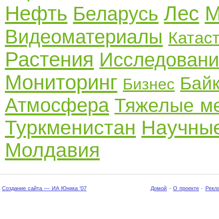
Нефть
Лес
М
Беларусь
Видеоматериалы
Катас
Растения
Исследовани
Мониторинг
Бай
Бизнес
Атмосфера
Тяжелые м
Туркменистан
Научные
Молдавия
Создание сайта — ИА Юника '07
Домой
·
О проекте
·
Рекл