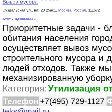
Вывоз мусора
Суздальская ул., вл. 29 25ас1,
Москва
,
Россия
, 111672
www.vragmusora.ru
Приоритетные задачи - б
обитания населения горо
осуществляет вывоз мус
строительного мусора и 
людей отходов. Также мы
механизированную уборк
Категория:
Утилизация о
Телефон
+7(495) 729-1127
Ф
teks@mail.ru