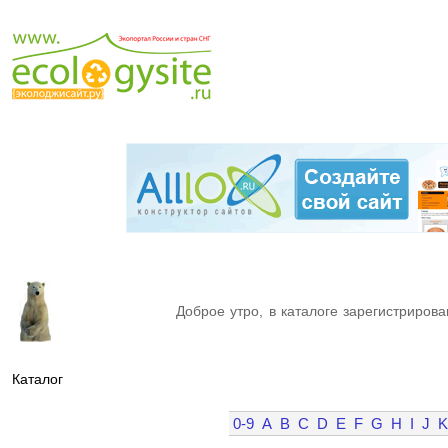
Доброе утро, в каталоге зарегистрирова
Каталог
0-9
A
B
C
D
E
F
G
H
I
J
K