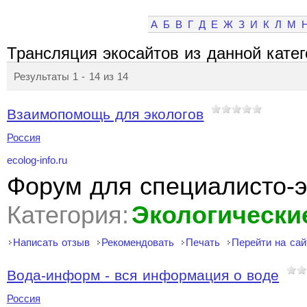
А
Б
В
Г
Д
Е
Ж
З
И
К
Л
М
Трансляция экосайтов из данной кате
Результаты 1 - 14 из 14
Взаимопомощь для экологов
Россия
ecolog-info.ru
Форум для специалисто-э
Категория:
Экологически
Написать отзыв
Рекомендовать
Печать
Перейти на сай
Вода-информ - вся информация о воде
Россия