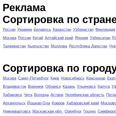
Реклама
Сортировка по стран
Россия
Украина
Беларусь
Казахстан
Узбекистан
Финляндия
Москва
России
Китай
Алтайский край
Япония
Узбекситан
Р
Таджикистан
Кыргызстан
Молдова
Республика Дагестан
Чув
Cортировка по город
Москва
Санкт-Петербург
Киев
Новосибирск
Краснодар
Екат
Владивосток
Воронеж
Обнинск
Казань
Ульяновск
Калуга
У
Хабаровск
Чита
Вологда
Астана
Челябинская область
Петр
Архангельск
Йошкар-Ола
Ковров
Хабаровский край
Московс
Нижневартовск
Московская обл.
Оренбург
Гродно
Симферо