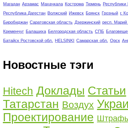
Магадан
Арзамас
Махачкала
Кострома
Тюмень
Республики
Республика Дагестан
Волжский
Ижевск
Брянск
Грозный
г. 
Биробиджан
Саратовская область
Дзержинский
респ. Марий
Кременчуг
Балашиха
Белгородская область
СПБ
Благовеще
Батайск Ростовской обл.
HELSINKI
Самарская обл.
Орск
Ан
Новостные тэги
Доклады
Статьи
Hitech
Укра
Татарстан
Воздух
Проектирование
Штраф