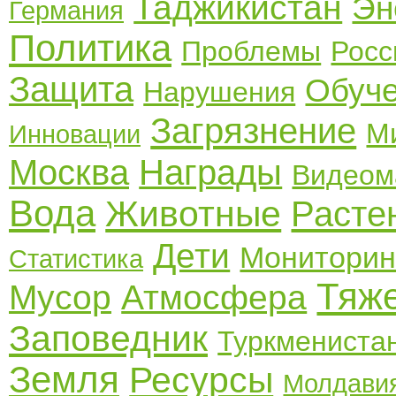
Таджикистан
Эн
Германия
Политика
Проблемы
Росс
Защита
Обуч
Нарушения
Загрязнение
М
Инновации
Москва
Награды
Видеом
Вода
Животные
Расте
Дети
Мониторин
Статистика
Тяж
Мусор
Атмосфера
Заповедник
Туркмениста
Земля
Ресурсы
Молдави