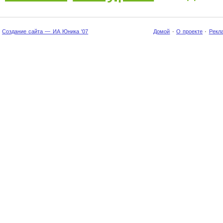
Создание сайта — ИА Юника '07
Домой
·
О проекте
·
Рекл