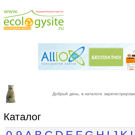
Добрый день, в каталоге зарегистрирова
Каталог
0-9
A
B
C
D
E
F
G
H
I
J
K