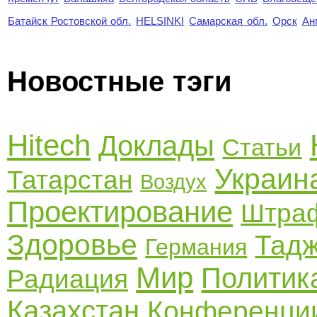
Батайск Ростовской обл.
HELSINKI
Самарская обл.
Орск
Ан
Новостные тэги
Hitech
Доклады
Статьи
Украин
Татарстан
Воздух
Проектирование
Штра
Здоровье
Тадж
Германия
Мир
Политик
Радиация
Казахстан
Конференци