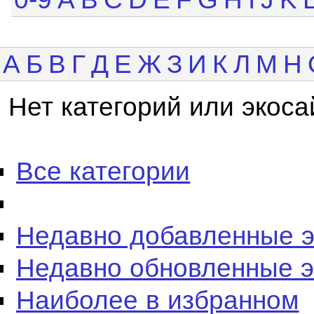
А
Б
В
Г
Д
Е
Ж
З
И
К
Л
М
Н
Нет категорий или экоса
Все категории
Недавно добавленные 
Недавно обновленные 
Наиболее в избранном