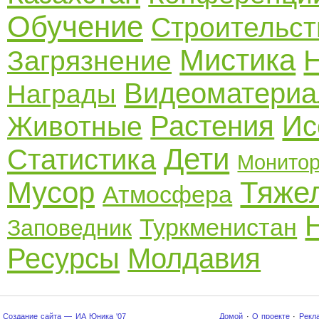
Обучение
Строительст
Мистика
Загрязнение
Видеоматери
Награды
Растения
Ис
Животные
Дети
Статистика
Монитор
Мусор
Тяже
Атмосфера
Туркменистан
Заповедник
Ресурсы
Молдавия
Создание сайта — ИА Юника '07
Домой
·
О проекте
·
Рекл