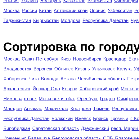
Россия
Украина
Беларусь
Казахстан
Узбекистан
Финляндия
Москва
России
Китай
Алтайский край
Япония
Узбекситан
Р
Таджикистан
Кыргызстан
Молдова
Республика Дагестан
Чув
Cортировка по город
Москва
Санкт-Петербург
Киев
Новосибирск
Краснодар
Екат
Владивосток
Воронеж
Обнинск
Казань
Ульяновск
Калуга
У
Хабаровск
Чита
Вологда
Астана
Челябинская область
Петр
Архангельск
Йошкар-Ола
Ковров
Хабаровский край
Московс
Нижневартовск
Московская обл.
Оренбург
Гродно
Симферо
Магадан
Арзамас
Махачкала
Кострома
Тюмень
Республики
Республика Дагестан
Волжский
Ижевск
Брянск
Грозный
г. 
Биробиджан
Саратовская область
Дзержинский
респ. Марий
Кременчуг
Балашиха
Белгородская область
СПБ
Благовеще