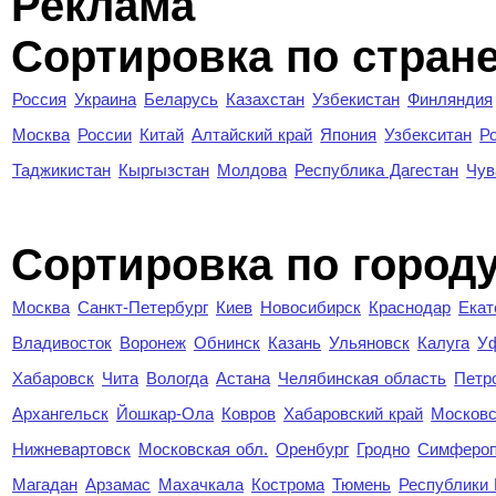
Реклама
Сортировка по стран
Россия
Украина
Беларусь
Казахстан
Узбекистан
Финляндия
Москва
России
Китай
Алтайский край
Япония
Узбекситан
Р
Таджикистан
Кыргызстан
Молдова
Республика Дагестан
Чув
Cортировка по город
Москва
Санкт-Петербург
Киев
Новосибирск
Краснодар
Екат
Владивосток
Воронеж
Обнинск
Казань
Ульяновск
Калуга
У
Хабаровск
Чита
Вологда
Астана
Челябинская область
Петр
Архангельск
Йошкар-Ола
Ковров
Хабаровский край
Московс
Нижневартовск
Московская обл.
Оренбург
Гродно
Симферо
Магадан
Арзамас
Махачкала
Кострома
Тюмень
Республики