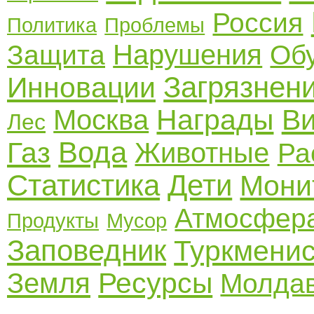
Россия
Политика
Проблемы
Нарушения
Защита
Об
Загрязнен
Инновации
Награды
В
Москва
Лес
Вода
Газ
Животные
Ра
Статистика
Дети
Мони
Атмосфер
Продукты
Мусор
Заповедник
Туркмени
Ресурсы
Земля
Молда