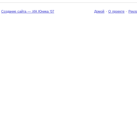
Создание сайта — ИА Юника '07
Домой
·
О проекте
·
Рекл