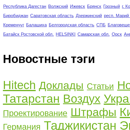
Республика Дагестан
Волжский
Ижевск
Брянск
Грозный
г. 
Биробиджан
Саратовская область
Дзержинский
респ. Марий
Кременчуг
Балашиха
Белгородская область
СПБ
Благовеще
Батайск Ростовской обл.
HELSINKI
Самарская обл.
Орск
Ан
Новостные тэги
Hitech
Но
Доклады
Статьи
Татарстан
Укра
Воздух
К
Штрафы
Проектирование
Таджикистан
Э
Германия