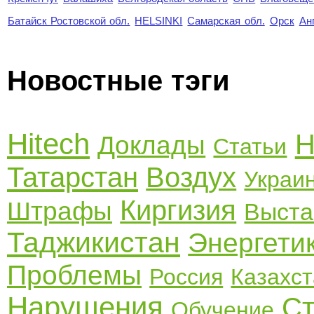
Батайск Ростовской обл.
HELSINKI
Самарская обл.
Орск
Ан
Новостные тэги
Hitech
Н
Доклады
Статьи
Татарстан
Воздух
Украи
Киргизия
Штрафы
Выста
Таджикистан
Энергети
Проблемы
Россия
Казахс
Нарушения
Ст
Обучение