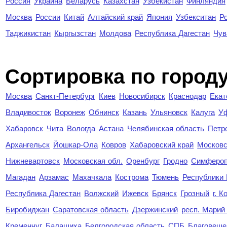
Россия
Украина
Беларусь
Казахстан
Узбекистан
Финляндия
Москва
России
Китай
Алтайский край
Япония
Узбекситан
Р
Таджикистан
Кыргызстан
Молдова
Республика Дагестан
Чув
Cортировка по город
Москва
Санкт-Петербург
Киев
Новосибирск
Краснодар
Екат
Владивосток
Воронеж
Обнинск
Казань
Ульяновск
Калуга
У
Хабаровск
Чита
Вологда
Астана
Челябинская область
Петр
Архангельск
Йошкар-Ола
Ковров
Хабаровский край
Московс
Нижневартовск
Московская обл.
Оренбург
Гродно
Симферо
Магадан
Арзамас
Махачкала
Кострома
Тюмень
Республики
Республика Дагестан
Волжский
Ижевск
Брянск
Грозный
г. 
Биробиджан
Саратовская область
Дзержинский
респ. Марий
Кременчуг
Балашиха
Белгородская область
СПБ
Благовеще