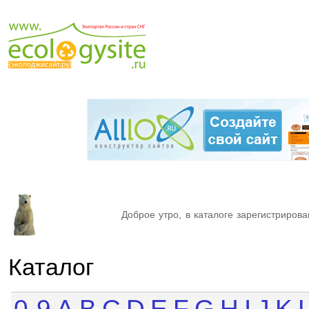
Доброе утро, в каталоге зарегистрирова
Каталог
0-9
A
B
C
D
E
F
G
H
I
J
K