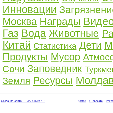
Инновации
Загрязнени
Виде
Москва
Награды
Газ
Вода
Животные
Ра
Китай
Дети
М
Статистика
Продукты
Мусор
Атмос
Заповедник
Сочи
Туркме
Молда
Ресурсы
Земля
Создание сайта — ИА Юника '07
Домой
·
О проекте
·
Рекл