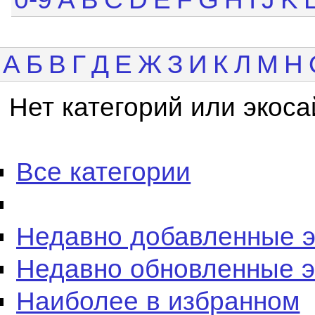
А
Б
В
Г
Д
Е
Ж
З
И
К
Л
М
Н
Нет категорий или экоса
Все категории
Недавно добавленные 
Недавно обновленные 
Наиболее в избранном