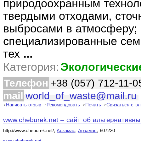
природоохранным технол
твердыми отходами, сто
выбросами в атмосферу;
специализированные сем
тех
...
Категория:
Экологически
Телефон
+38 (057) 712-11-0
mail
world_of_waste@mail.ru
Написать отзыв
Рекомендовать
Печать
Связаться с в
www.cheburek.net – сайт об альтернативных
http://www.cheburek.net/,
Арзамас
,
Арзамас
, 607220