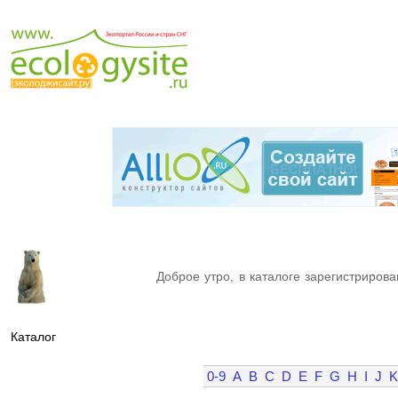
Доброе утро, в каталоге зарегистрирова
Каталог
0-9
A
B
C
D
E
F
G
H
I
J
K