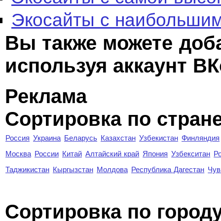
Экосайты с наибольшим
Вы также можете доб
используя аккаунт ВК
Реклама
Сортировка по стран
Россия
Украина
Беларусь
Казахстан
Узбекистан
Финляндия
Москва
России
Китай
Алтайский край
Япония
Узбекситан
Р
Таджикистан
Кыргызстан
Молдова
Республика Дагестан
Чув
Cортировка по город