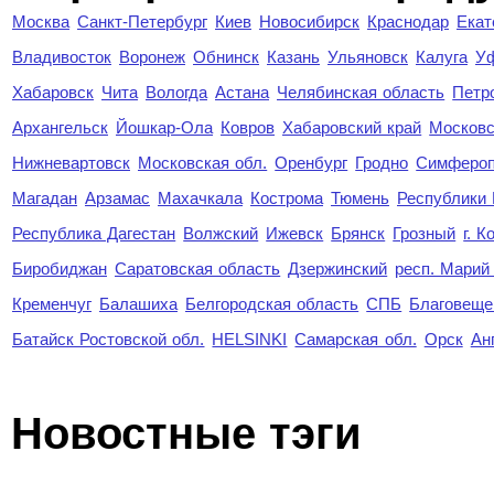
Москва
Санкт-Петербург
Киев
Новосибирск
Краснодар
Екат
Владивосток
Воронеж
Обнинск
Казань
Ульяновск
Калуга
У
Хабаровск
Чита
Вологда
Астана
Челябинская область
Петр
Архангельск
Йошкар-Ола
Ковров
Хабаровский край
Московс
Нижневартовск
Московская обл.
Оренбург
Гродно
Симферо
Магадан
Арзамас
Махачкала
Кострома
Тюмень
Республики
Республика Дагестан
Волжский
Ижевск
Брянск
Грозный
г. 
Биробиджан
Саратовская область
Дзержинский
респ. Марий
Кременчуг
Балашиха
Белгородская область
СПБ
Благовеще
Батайск Ростовской обл.
HELSINKI
Самарская обл.
Орск
Ан
Новостные тэги