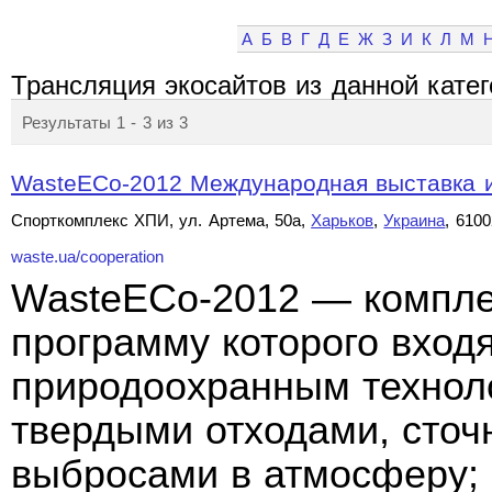
А
Б
В
Г
Д
Е
Ж
З
И
К
Л
М
Трансляция экосайтов из данной кате
Результаты 1 - 3 из 3
WasteECo-2012 Международная выставка и
Спорткомплекс ХПИ, ул. Артема, 50а,
Харьков
,
Украина
, 6100
waste.ua/cooperation
WasteECo-2012 — компле
программу которого вход
природоохранным технол
твердыми отходами, сто
выбросами в атмосферу;