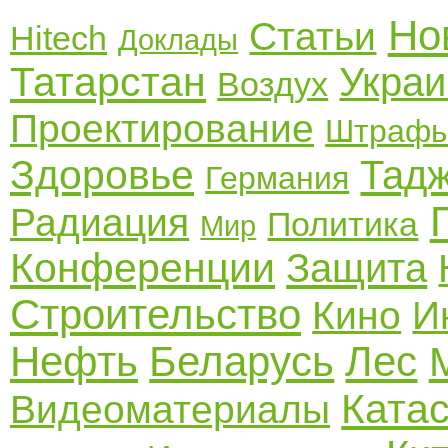
Но
Статьи
Hitech
Доклады
Татарстан
Украи
Воздух
Проектирование
Штраф
Здоровье
Тадж
Германия
Радиация
Политика
Мир
Конференции
Защита
Строительство
Кино
И
Нефть
Беларусь
Лес
Ката
Видеоматериалы