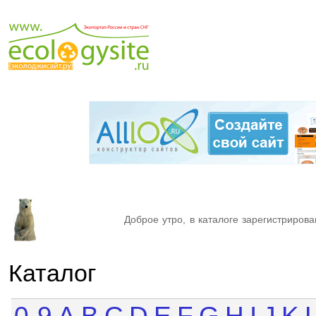
Доброе утро, в каталоге зарегистрирова
Каталог
0-9
A
B
C
D
E
F
G
H
I
J
K