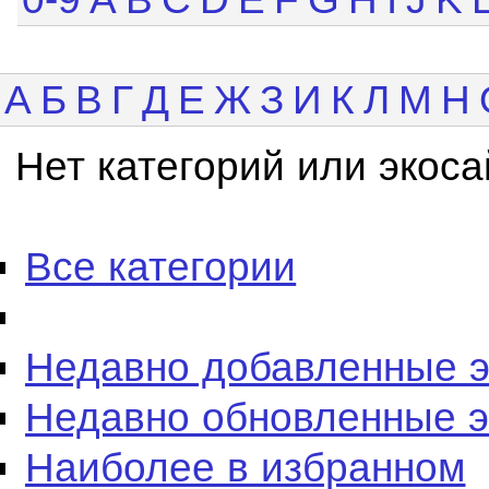
А
Б
В
Г
Д
Е
Ж
З
И
К
Л
М
Н
Нет категорий или экоса
Все категории
Недавно добавленные 
Недавно обновленные 
Наиболее в избранном