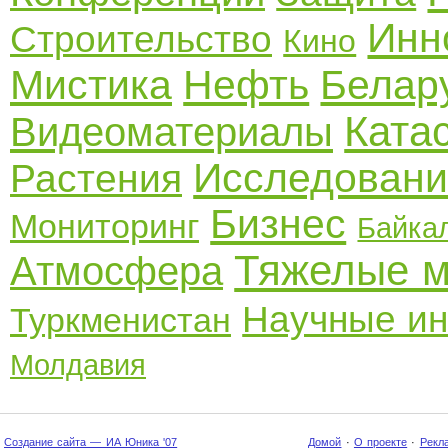
Инн
Строительство
Кино
Мистика
Нефть
Белар
Ката
Видеоматериалы
Исследовани
Растения
Бизнес
Мониторинг
Байка
Тяжелые 
Атмосфера
Научные ин
Туркменистан
Молдавия
Создание сайта — ИА Юника '07
Домой
·
О проекте
·
Рекл