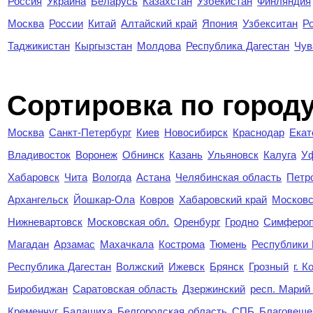
Россия
Украина
Беларусь
Казахстан
Узбекистан
Финляндия
Москва
России
Китай
Алтайский край
Япония
Узбекситан
Р
Таджикистан
Кыргызстан
Молдова
Республика Дагестан
Чув
Cортировка по город
Москва
Санкт-Петербург
Киев
Новосибирск
Краснодар
Екат
Владивосток
Воронеж
Обнинск
Казань
Ульяновск
Калуга
У
Хабаровск
Чита
Вологда
Астана
Челябинская область
Петр
Архангельск
Йошкар-Ола
Ковров
Хабаровский край
Московс
Нижневартовск
Московская обл.
Оренбург
Гродно
Симферо
Магадан
Арзамас
Махачкала
Кострома
Тюмень
Республики
Республика Дагестан
Волжский
Ижевск
Брянск
Грозный
г. 
Биробиджан
Саратовская область
Дзержинский
респ. Марий
Кременчуг
Балашиха
Белгородская область
СПБ
Благовеще