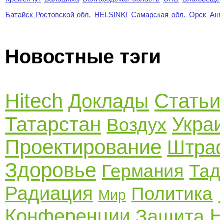
Батайск Ростовской обл.
HELSINKI
Самарская обл.
Орск
Ан
Новостные тэги
Hitech
Стать
Доклады
Татарстан
Укра
Воздух
Проектирование
Штра
Здоровье
Германия
Тад
Радиация
Политика
Мир
Конференции
Защита