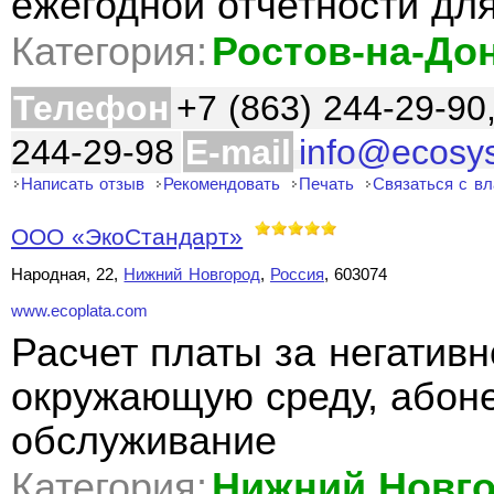
ежегодной отчетности дл
Категория:
Ростов-на-До
Телефон
+7 (863) 244-29-90
244-29-98
E-mail
info@ecosy
Написать отзыв
Рекомендовать
Печать
Связаться с в
ООО «ЭкоСтандарт»
Народная, 22,
Нижний Новгород
,
Россия
, 603074
www.ecoplata.com
Расчет платы за негативн
окружающую среду, абоне
обслуживание
Категория:
Нижний Новг