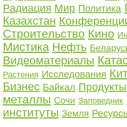
Радиация
Мир
Политика
Казахстан
Конференци
Строительство
Кино
Ин
Мистика
Нефть
Беларус
Ката
Видеоматериалы
Ки
Исследования
Растения
Бизнес
Продукты
Байкал
металлы
Сочи
Заповедник
институты
Ресурс
Земля