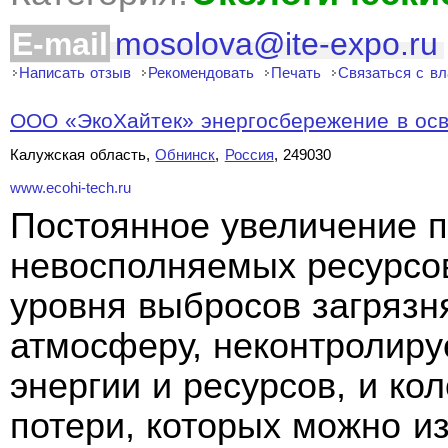
E-mail
mosolova@ite-expo.ru
Написать отзыв
Рекомендовать
Печать
Связаться с в
ООО «ЭкоХайтек» энергосбережение в ос
Калужская область,
Обнинск
,
Россия
, 249030
www.ecohi-tech.ru
Постоянное увеличение 
невосполняемых ресурсо
уровня выбросов загряз
атмосферу, неконтролир
энергии и ресурсов, и ко
потери, которых можно из