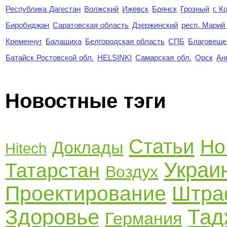
Республика Дагестан
Волжский
Ижевск
Брянск
Грозный
г. 
Биробиджан
Саратовская область
Дзержинский
респ. Марий
Кременчуг
Балашиха
Белгородская область
СПБ
Благовеще
Батайск Ростовской обл.
HELSINKI
Самарская обл.
Орск
Ан
Новостные тэги
Статьи
Но
Доклады
Hitech
Украи
Татарстан
Воздух
Проектирование
Штр
Здоровье
Тад
Германия