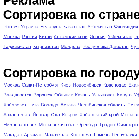
Реклама
Сортировка по стран
Россия
Украина
Беларусь
Казахстан
Узбекистан
Финляндия
Москва
России
Китай
Алтайский край
Япония
Узбекситан
Р
Таджикистан
Кыргызстан
Молдова
Республика Дагестан
Чув
Cортировка по город
Москва
Санкт-Петербург
Киев
Новосибирск
Краснодар
Екат
Владивосток
Воронеж
Обнинск
Казань
Ульяновск
Калуга
У
Хабаровск
Чита
Вологда
Астана
Челябинская область
Петр
Архангельск
Йошкар-Ола
Ковров
Хабаровский край
Московс
Нижневартовск
Московская обл.
Оренбург
Гродно
Симферо
Магадан
Арзамас
Махачкала
Кострома
Тюмень
Республики