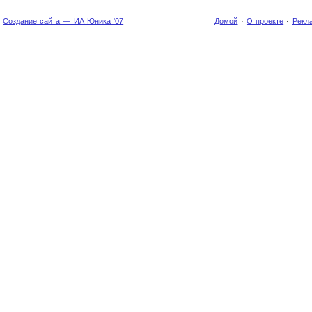
Создание сайта — ИА Юника '07
Домой
·
О проекте
·
Рекл