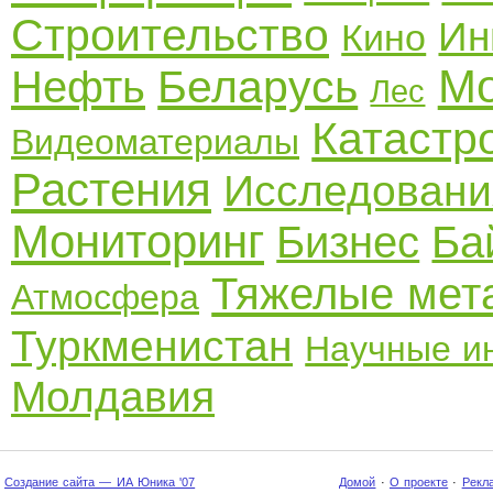
Строительство
Ин
Кино
Мо
Беларусь
Нефть
Лес
Катаст
Видеоматериалы
Растения
Исследовани
Мониторинг
Бизнес
Ба
Тяжелые мет
Атмосфера
Туркменистан
Научные и
Молдавия
Создание сайта — ИА Юника '07
Домой
·
О проекте
·
Рекл