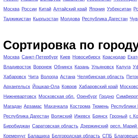
Москва
России
Китай
Алтайский край
Япония
Узбекситан
Р
Таджикистан
Кыргызстан
Молдова
Республика Дагестан
Чув
Cортировка по город
Москва
Санкт-Петербург
Киев
Новосибирск
Краснодар
Екат
Владивосток
Воронеж
Обнинск
Казань
Ульяновск
Калуга
У
Хабаровск
Чита
Вологда
Астана
Челябинская область
Петр
Архангельск
Йошкар-Ола
Ковров
Хабаровский край
Московс
Нижневартовск
Московская обл.
Оренбург
Гродно
Симферо
Магадан
Арзамас
Махачкала
Кострома
Тюмень
Республики
Республика Дагестан
Волжский
Ижевск
Брянск
Грозный
г. 
Биробиджан
Саратовская область
Дзержинский
респ. Марий
Кременчуг
Балашиха
Белгородская область
СПБ
Благовеще