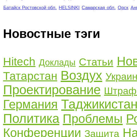
Батайск Ростовской обл.
HELSINKI
Самарская обл.
Орск
Ан
Новостные тэги
Нов
Hitech
Статьи
Доклады
Воздух
Татарстан
Украи
Проектирование
Штраф
Таджикиста
Германия
Политика
Проблемы
Р
Конференции
Н
Защита