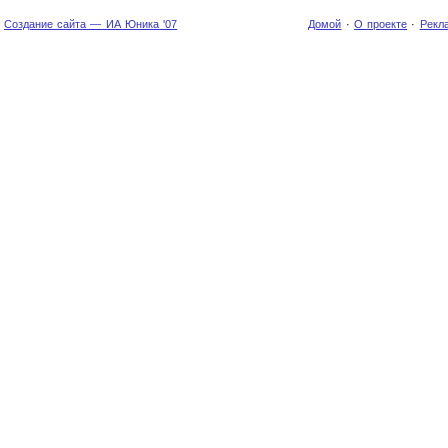
Создание сайта — ИА Юника '07
Домой
·
О проекте
·
Рекл