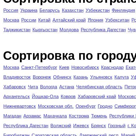
Россия
Украина
Беларусь
Казахстан
Узбекистан
Финляндия
Москва
России
Китай
Алтайский край
Япония
Узбекситан
Р
Таджикистан
Кыргызстан
Молдова
Республика Дагестан
Чув
Cортировка по город
Москва
Санкт-Петербург
Киев
Новосибирск
Краснодар
Екат
Владивосток
Воронеж
Обнинск
Казань
Ульяновск
Калуга
У
Хабаровск
Чита
Вологда
Астана
Челябинская область
Петр
Архангельск
Йошкар-Ола
Ковров
Хабаровский край
Московс
Нижневартовск
Московская обл.
Оренбург
Гродно
Симферо
Магадан
Арзамас
Махачкала
Кострома
Тюмень
Республики
Республика Дагестан
Волжский
Ижевск
Брянск
Грозный
г. 
Биробиджан
Саратовская область
Дзержинский
респ. Марий