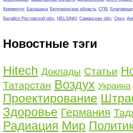
Кременчуг
Балашиха
Белгородская область
СПБ
Благовеще
Батайск Ростовской обл.
HELSINKI
Самарская обл.
Орск
Ан
Новостные тэги
Hitech
Н
Статьи
Доклады
Воздух
Татарстан
Украина
Проектирование
Штр
Здоровье
Германия
Тад
Радиация
Мир
Полити