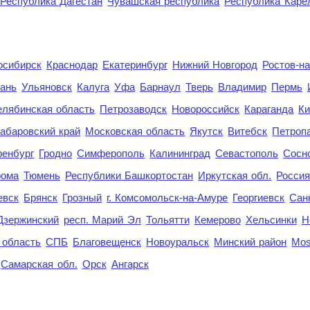
Республика Дагестан
Чувашская республика
Республика Каре
осибирск
Краснодар
Екатеринбург
Нижний Новгород
Ростов-н
ань
Ульяновск
Калуга
Уфа
Барнаул
Тверь
Владимир
Пермь
елябинская область
Петрозаводск
Новороссийск
Караганда
Ки
абаровский край
Московская область
Якутск
Витебск
Петроп
енбург
Гродно
Симферополь
Калининград
Севастополь
Сосн
рома
Тюмень
Республики Башкортостан
Иркутская обл.
Росси
евск
Брянск
Грозный
г. Комсомольск-на-Амуре
Георгиевск
Сан
Дзержинский
респ. Марий Эл
Тольятти
Кемерово
Хельсинки
Н
 область
СПБ
Благовещенск
Новоуральск
Минский район
Mo
Самарская обл.
Орск
Ангарск