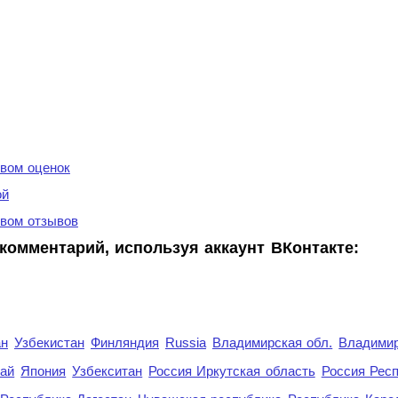
вом оценок
ой
вом отзывов
комментарий, используя аккаунт ВКонтакте:
ан
Узбекистан
Финляндия
Russia
Владимирская обл.
Владимир
рай
Япония
Узбекситан
Россия Иркутская область
Россия Респ