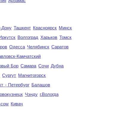
лия
Арзамас
а-Дону
Ташкент
Красноярск
Минск
Иркутск
Волгоград
Харьков
Томск
ров
Одесса
Челябинск
Саратов
авловск-Камчатский
овый Бор
Самара
Сочи
Дубна
я
Сургут
Магнитогорск
кт - Петербург
Балашов
овокузнецк
Чэнду
г.Вологда
scow
Кивач