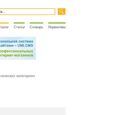
талог
Статьи
Словарь
Нормативы
атических категориях