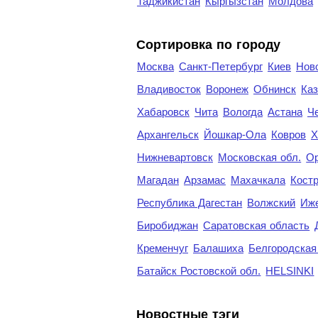
Таджикистан
Кыргызстан
Молдова
Cортировка по городу
Москва
Санкт-Петербург
Киев
Нов
Владивосток
Воронеж
Обнинск
Каз
Хабаровск
Чита
Вологда
Астана
Ч
Архангельск
Йошкар-Ола
Ковров
Х
Нижневартовск
Московская обл.
Ор
Магадан
Арзамас
Махачкала
Кост
Республика Дагестан
Волжский
Иж
Биробиджан
Саратовская область
Кременчуг
Балашиха
Белгородская
Батайск Ростовской обл.
HELSINKI
Новостные тэги