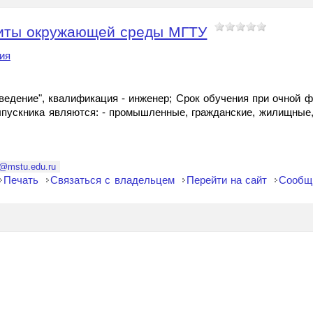
щиты окружающей среды МГТУ
ия
ведение", квалификация - инженер; Срок обучения при очной 
пускника являются: - промышленные, гражданские, жилищные,
t@mstu.edu.ru
Печать
Связаться с владельцем
Перейти на сайт
Сообщ