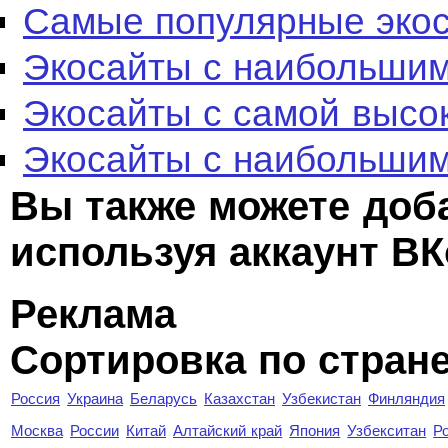
Самые популярные эко
Экосайты с наибольшим
Экосайты с самой высо
Экосайты с наибольшим
Вы также можете доб
используя аккаунт ВК
Реклама
Сортировка по стран
Россия
Украина
Беларусь
Казахстан
Узбекистан
Финляндия
Москва
России
Китай
Алтайский край
Япония
Узбекситан
Р