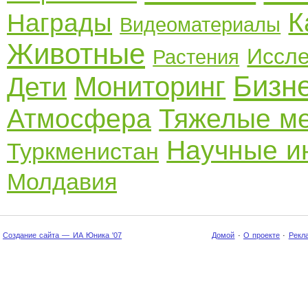
К
Награды
Видеоматериалы
Животные
Иссл
Растения
Бизн
Мониторинг
Дети
Атмосфера
Тяжелые м
Научные и
Туркменистан
Молдавия
Создание сайта — ИА Юника '07
Домой
·
О проекте
·
Рекл