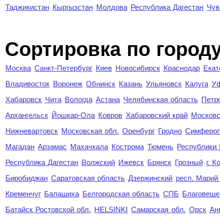
Таджикистан
Кыргызстан
Молдова
Республика Дагестан
Чув
Cортировка по город
Москва
Санкт-Петербург
Киев
Новосибирск
Краснодар
Екат
Владивосток
Воронеж
Обнинск
Казань
Ульяновск
Калуга
У
Хабаровск
Чита
Вологда
Астана
Челябинская область
Петр
Архангельск
Йошкар-Ола
Ковров
Хабаровский край
Московс
Нижневартовск
Московская обл.
Оренбург
Гродно
Симферо
Магадан
Арзамас
Махачкала
Кострома
Тюмень
Республики
Республика Дагестан
Волжский
Ижевск
Брянск
Грозный
г. 
Биробиджан
Саратовская область
Дзержинский
респ. Марий
Кременчуг
Балашиха
Белгородская область
СПБ
Благовеще
Батайск Ростовской обл.
HELSINKI
Самарская обл.
Орск
Ан