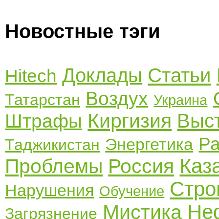
Новостные тэги
Доклады
Статьи
Hitech
Воздух
Татарстан
Украина
Киргизия
Выс
Штрафы
Р
Энергетика
Таджикистан
Каз
Проблемы
Россия
Стро
Нарушения
Обучение
Не
Мистика
Загрязнение