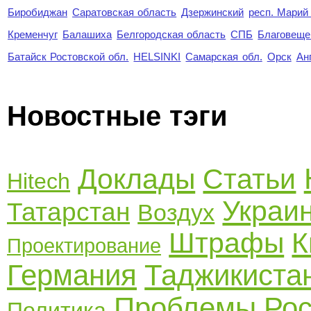
Биробиджан
Саратовская область
Дзержинский
респ. Марий
Кременчуг
Балашиха
Белгородская область
СПБ
Благовеще
Батайск Ростовской обл.
HELSINKI
Самарская обл.
Орск
Ан
Новостные тэги
Доклады
Статьи
Hitech
Украи
Татарстан
Воздух
Штрафы
К
Проектирование
Германия
Таджикиста
Проблемы
Ро
Политика