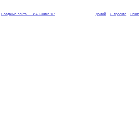
Создание сайта — ИА Юника '07
Домой
·
О проекте
·
Рекл