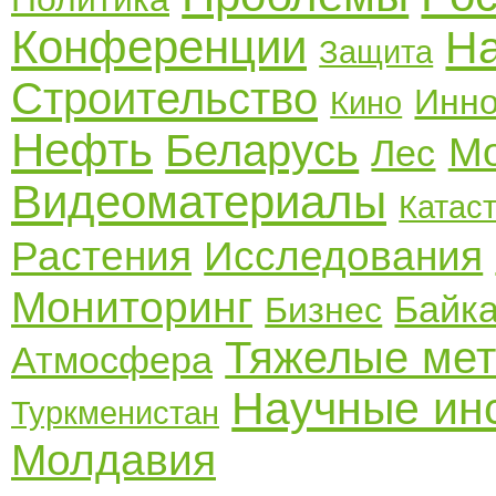
Конференции
Н
Защита
Строительство
Инн
Кино
Нефть
Беларусь
Мо
Лес
Видеоматериалы
Катас
Растения
Исследования
Мониторинг
Байк
Бизнес
Тяжелые ме
Атмосфера
Научные ин
Туркменистан
Молдавия