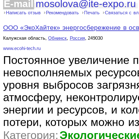
E-mail
mosolova@ite-expo.ru
Написать отзыв
Рекомендовать
Печать
Связаться с в
ООО «ЭкоХайтек» энергосбережение в ос
Калужская область,
Обнинск
,
Россия
, 249030
www.ecohi-tech.ru
Постоянное увеличение 
невосполняемых ресурсо
уровня выбросов загряз
атмосферу, неконтролир
энергии и ресурсов, и ко
потери, которых можно из
Категория:
Экологически