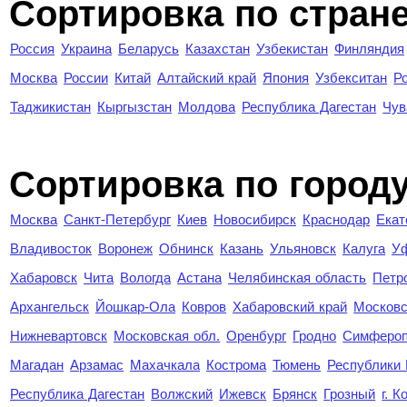
Сортировка по стран
Россия
Украина
Беларусь
Казахстан
Узбекистан
Финляндия
Москва
России
Китай
Алтайский край
Япония
Узбекситан
Р
Таджикистан
Кыргызстан
Молдова
Республика Дагестан
Чув
Cортировка по город
Москва
Санкт-Петербург
Киев
Новосибирск
Краснодар
Екат
Владивосток
Воронеж
Обнинск
Казань
Ульяновск
Калуга
У
Хабаровск
Чита
Вологда
Астана
Челябинская область
Петр
Архангельск
Йошкар-Ола
Ковров
Хабаровский край
Московс
Нижневартовск
Московская обл.
Оренбург
Гродно
Симферо
Магадан
Арзамас
Махачкала
Кострома
Тюмень
Республики
Республика Дагестан
Волжский
Ижевск
Брянск
Грозный
г. 