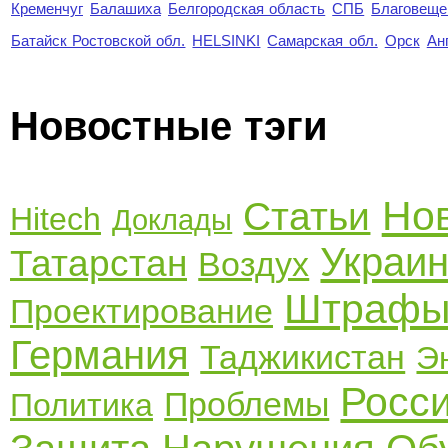
Кременчуг
Балашиха
Белгородская область
СПБ
Благовеще
Батайск Ростовской обл.
HELSINKI
Самарская обл.
Орск
Ан
Новостные тэги
Но
Статьи
Hitech
Доклады
Украи
Татарстан
Воздух
Штраф
Проектирование
Германия
Таджикистан
Э
Росс
Проблемы
Политика