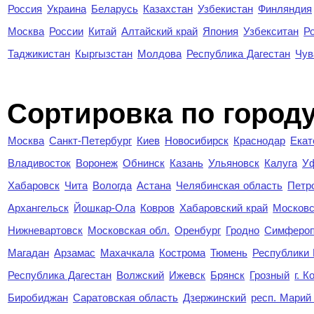
Россия
Украина
Беларусь
Казахстан
Узбекистан
Финляндия
Москва
России
Китай
Алтайский край
Япония
Узбекситан
Р
Таджикистан
Кыргызстан
Молдова
Республика Дагестан
Чув
Cортировка по город
Москва
Санкт-Петербург
Киев
Новосибирск
Краснодар
Екат
Владивосток
Воронеж
Обнинск
Казань
Ульяновск
Калуга
У
Хабаровск
Чита
Вологда
Астана
Челябинская область
Петр
Архангельск
Йошкар-Ола
Ковров
Хабаровский край
Московс
Нижневартовск
Московская обл.
Оренбург
Гродно
Симферо
Магадан
Арзамас
Махачкала
Кострома
Тюмень
Республики
Республика Дагестан
Волжский
Ижевск
Брянск
Грозный
г. 
Биробиджан
Саратовская область
Дзержинский
респ. Марий