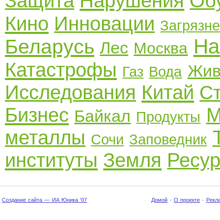
Защита
Нарушения
Об
Кино
Инновации
Загрязн
На
Беларусь
Лес
Москва
Катастрофы
Жив
Газ
Вода
Исследования
Китай
Ст
Бизнес
М
Байкал
Продукты
металлы
Сочи
Заповедник
институты
Земля
Ресу
Создание сайта — ИА Юника '07
Домой
·
О проекте
·
Рекл