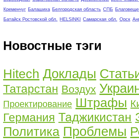
Кременчуг
Балашиха
Белгородская область
СПБ
Благовеще
Батайск Ростовской обл.
HELSINKI
Самарская обл.
Орск
Ан
Новостные тэги
Доклады
Стать
Hitech
Украи
Татарстан
Воздух
Штрафы
К
Проектирование
Таджикистан
Германия
Проблемы
Политика
Р