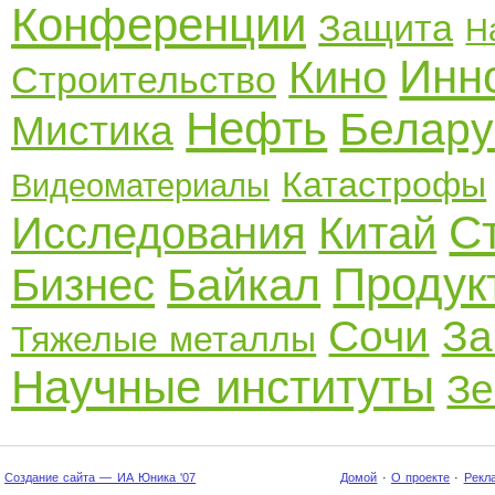
Конференции
Защита
Н
Инн
Кино
Строительство
Нефть
Белару
Мистика
Катастрофы
Видеоматериалы
С
Исследования
Китай
Продук
Байкал
Бизнес
Сочи
За
Тяжелые металлы
Научные институты
З
Создание сайта — ИА Юника '07
Домой
·
О проекте
·
Рекл