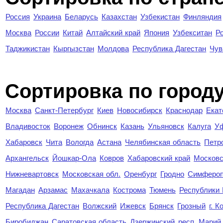
Россия
Украина
Беларусь
Казахстан
Узбекистан
Финляндия
Москва
России
Китай
Алтайский край
Япония
Узбекситан
Р
Таджикистан
Кыргызстан
Молдова
Республика Дагестан
Чув
Cортировка по город
Москва
Санкт-Петербург
Киев
Новосибирск
Краснодар
Екат
Владивосток
Воронеж
Обнинск
Казань
Ульяновск
Калуга
У
Хабаровск
Чита
Вологда
Астана
Челябинская область
Петр
Архангельск
Йошкар-Ола
Ковров
Хабаровский край
Московс
Нижневартовск
Московская обл.
Оренбург
Гродно
Симферо
Магадан
Арзамас
Махачкала
Кострома
Тюмень
Республики
Республика Дагестан
Волжский
Ижевск
Брянск
Грозный
г. 
Биробиджан
Саратовская область
Дзержинский
респ. Марий