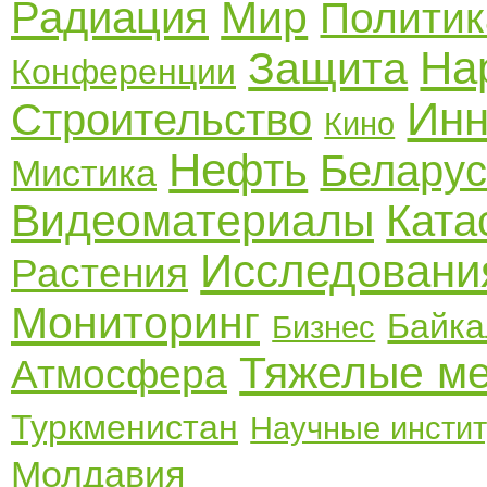
Мир
Радиация
Политик
На
Защита
Конференции
Инн
Строительство
Кино
Нефть
Беларус
Мистика
Видеоматериалы
Ката
Исследовани
Растения
Мониторинг
Байка
Бизнес
Тяжелые м
Атмосфера
Туркменистан
Научные инсти
Молдавия