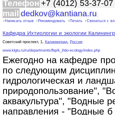
Телефон
+7 (4012) 53-37-07
mail
dedkov@kantiana.ru
Написать отзыв
Рекомендовать
Печать
Связаться с в
Кафедра Ихтиологии и экологии Калинингра
Советский проспект, 1,
Калининград
,
Россия
www.klgtu.ru/ru/departments/fbp/k_ihtio-ecology/index.php
Ежегодно на кафедре про
по следующим дисциплина
гидрологическая и ландш
природопользование", "В
аквакультура", "Водные р
направления - "Водные 