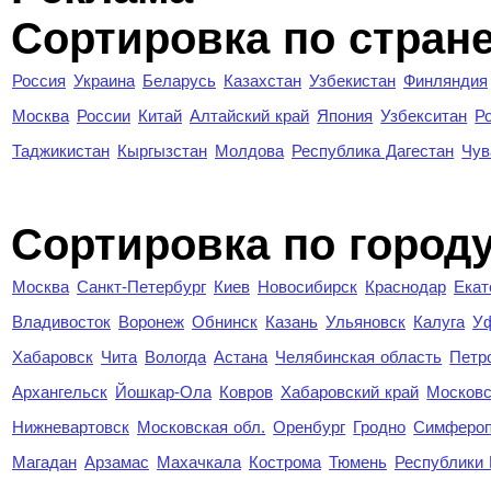
Сортировка по стран
Россия
Украина
Беларусь
Казахстан
Узбекистан
Финляндия
Москва
России
Китай
Алтайский край
Япония
Узбекситан
Р
Таджикистан
Кыргызстан
Молдова
Республика Дагестан
Чув
Cортировка по город
Москва
Санкт-Петербург
Киев
Новосибирск
Краснодар
Екат
Владивосток
Воронеж
Обнинск
Казань
Ульяновск
Калуга
У
Хабаровск
Чита
Вологда
Астана
Челябинская область
Петр
Архангельск
Йошкар-Ола
Ковров
Хабаровский край
Московс
Нижневартовск
Московская обл.
Оренбург
Гродно
Симферо
Магадан
Арзамас
Махачкала
Кострома
Тюмень
Республики