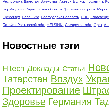
Республика Дагестан
Волжский
Ижевск
Брянск
Грозный
г. 
Биробиджан
Саратовская область
Дзержинский
респ. Марий
Кременчуг
Балашиха
Белгородская область
СПБ
Благовеще
Батайск Ростовской обл.
HELSINKI
Самарская обл.
Орск
Ан
Новостные тэги
Нов
Hitech
Доклады
Статьи
Воздух
Укра
Татарстан
Проектирование
Штра
Здоровье
Германия
Та