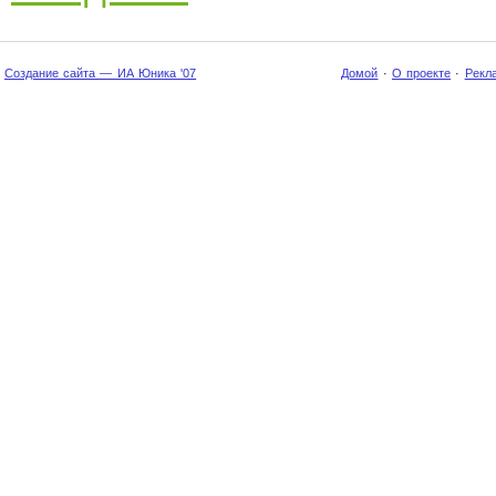
Создание сайта — ИА Юника '07
Домой
·
О проекте
·
Рекл