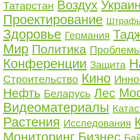
Воздух
Украи
Татарстан
Проектирование
Штраф
Здоровье
Тад
Германия
Мир
Политика
Проблем
Конференции
Н
Защита
Кино
Строительство
Инно
Мо
Нефть
Лес
Беларусь
Видеоматериалы
Ката
Растения
Исследования
Мониторинг
Бизнес
Ба