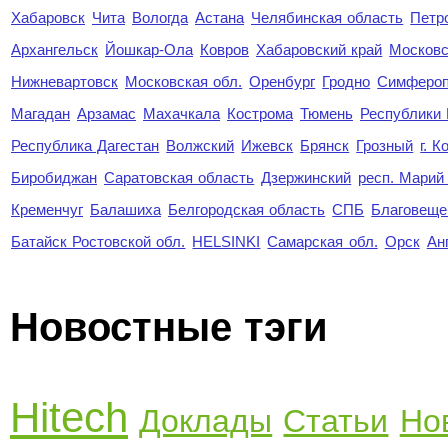
Хабаровск
Чита
Вологда
Астана
Челябинская область
Петр
Архангельск
Йошкар-Ола
Ковров
Хабаровский край
Московс
Нижневартовск
Московская обл.
Оренбург
Гродно
Симферо
Магадан
Арзамас
Махачкала
Кострома
Тюмень
Республики
Республика Дагестан
Волжский
Ижевск
Брянск
Грозный
г. 
Биробиджан
Саратовская область
Дзержинский
респ. Марий
Кременчуг
Балашиха
Белгородская область
СПБ
Благовеще
Батайск Ростовской обл.
HELSINKI
Самарская обл.
Орск
Ан
Новостные тэги
Hitech
Доклады
Статьи
Но