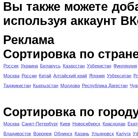
Вы также можете доб
используя аккаунт ВК
Реклама
Сортировка по стран
Россия
Украина
Беларусь
Казахстан
Узбекистан
Финляндия
Москва
России
Китай
Алтайский край
Япония
Узбекситан
Р
Таджикистан
Кыргызстан
Молдова
Республика Дагестан
Чув
Cортировка по город
Москва
Санкт-Петербург
Киев
Новосибирск
Краснодар
Екат
Владивосток
Воронеж
Обнинск
Казань
Ульяновск
Калуга
У