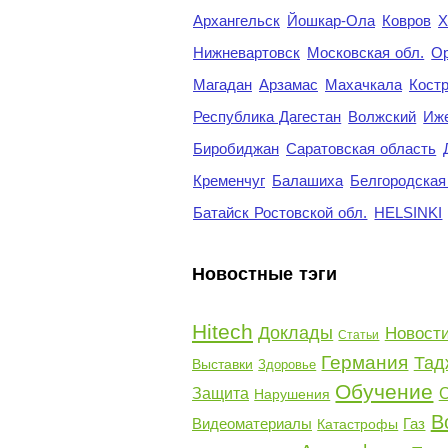
Архангельск
Йошкар-Ола
Ковров
Х
Нижневартовск
Московская обл.
Ор
Магадан
Арзамас
Махачкала
Кост
Республика Дагестан
Волжский
Иж
Биробиджан
Саратовская область
Кременчуг
Балашиха
Белгородская
Батайск Ростовской обл.
HELSINKI
Новостные тэги
Hitech
Доклады
Новост
Статьи
Германия
Тад
Выставки
Здоровье
Обучение
Защита
С
Нарушения
В
Видеоматериалы
Газ
Катастрофы