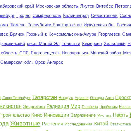
абаровский край
Московская область
Якутск
Витебск
Петроп
енбург
Гродно
Симферополь
Калининград
Севастополь
Сосн
рома
Тюмень
Республики Башкортостан
Иркутская обл.
Росси
евск
Брянск
Грозный
г. Комсомольск-на-Амуре
Георгиевск
Сан
Дзержинский
респ. Марий Эл
Тольятти
Кемерово
Хельсинки
Н
 область
СПБ
Благовещенск
Новоуральск
Минский район
Mo
Самарская обл.
Орск
Ангарск
Татарстан
и
Воздух
Проект
СанктПетербург
Отходы
Авто
Украина
жикистан
Радиация
Мир
Энергетика
Проблемы
Росси
Политика
Кино
Инновации
Нефть
троительство
Загрязнение
Мистика
Животные
ода
Китай
Растения
Исследования
Статистика