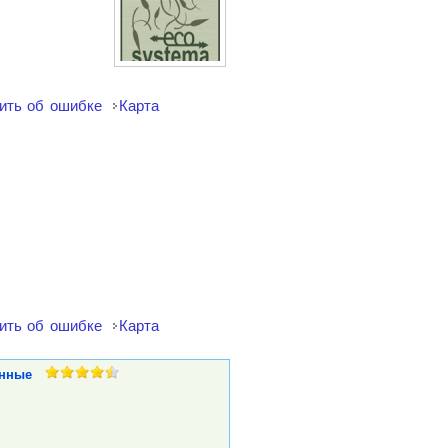
ить об ошибке
Карта
ить об ошибке
Карта
нные