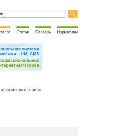
талог
Статьи
Словарь
Нормативы
атических категориях