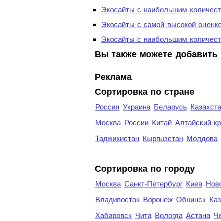
Экосайты с наибольшим количест
Экосайты с самой высокой оценк
Экосайты с наибольшим количест
Вы также можете добавить 
Реклама
Сортировка по стране
Россия
Украина
Беларусь
Казахст
Москва
России
Китай
Алтайский к
Таджикистан
Кыргызстан
Молдова
Cортировка по городу
Москва
Санкт-Петербург
Киев
Нов
Владивосток
Воронеж
Обнинск
Каз
Хабаровск
Чита
Вологда
Астана
Ч