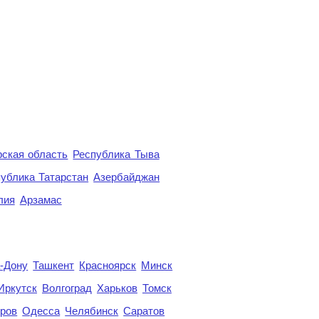
ская область
Республика Тыва
ублика Татарстан
Азербайджан
лия
Арзамас
а-Дону
Ташкент
Красноярск
Минск
Иркутск
Волгоград
Харьков
Томск
ров
Одесса
Челябинск
Саратов