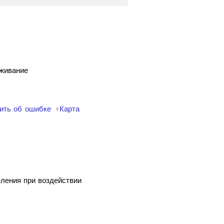
уживание
ить об ошибке
Карта
еления при воздействии