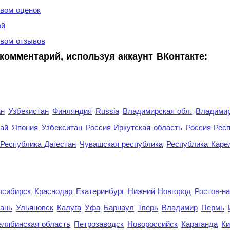
вом оценок
ой
вом отзывов
комментарий, используя аккаунт ВКонтакте:
ан
Узбекистан
Финляндия
Russia
Владимирская обл.
Владимир
рай
Япония
Узбекситан
Россия Иркутская область
Россия Респ
Республика Дагестан
Чувашская республика
Республика Каре
осибирск
Краснодар
Екатеринбург
Нижний Новгород
Ростов-н
ань
Ульяновск
Калуга
Уфа
Барнаул
Тверь
Владимир
Пермь
елябинская область
Петрозаводск
Новороссийск
Караганда
Ки