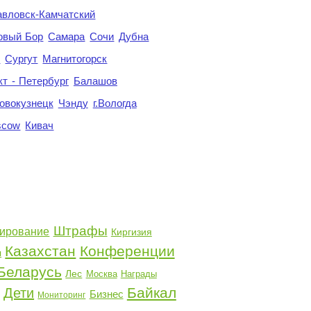
авловск-Камчатский
овый Бор
Самара
Сочи
Дубна
я
Сургут
Магнитогорск
кт - Петербург
Балашов
овокузнецк
Чэнду
г.Вологда
scow
Кивач
Штрафы
ирование
Киргизия
Казахстан
Конференции
я
Беларусь
Лес
Москва
Награды
Байкал
Дети
Бизнес
Мониторинг