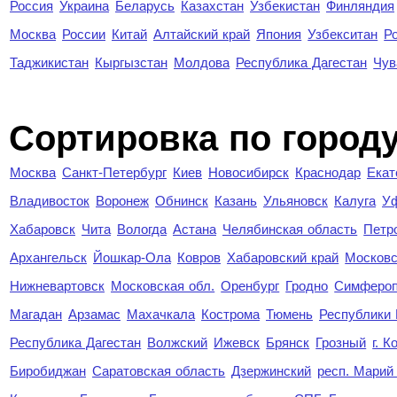
Россия
Украина
Беларусь
Казахстан
Узбекистан
Финляндия
Москва
России
Китай
Алтайский край
Япония
Узбекситан
Р
Таджикистан
Кыргызстан
Молдова
Республика Дагестан
Чув
Cортировка по город
Москва
Санкт-Петербург
Киев
Новосибирск
Краснодар
Екат
Владивосток
Воронеж
Обнинск
Казань
Ульяновск
Калуга
У
Хабаровск
Чита
Вологда
Астана
Челябинская область
Петр
Архангельск
Йошкар-Ола
Ковров
Хабаровский край
Московс
Нижневартовск
Московская обл.
Оренбург
Гродно
Симферо
Магадан
Арзамас
Махачкала
Кострома
Тюмень
Республики
Республика Дагестан
Волжский
Ижевск
Брянск
Грозный
г. 
Биробиджан
Саратовская область
Дзержинский
респ. Марий