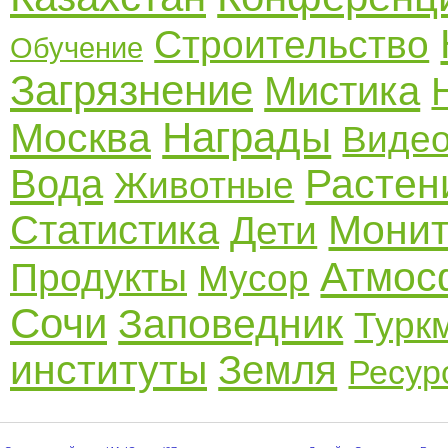
Строительство
Обучение
Загрязнение
Мистика
Награды
Москва
Виде
Растен
Вода
Животные
Монит
Статистика
Дети
Атмос
Продукты
Мусор
Сочи
Заповедник
Турк
институты
Земля
Ресур