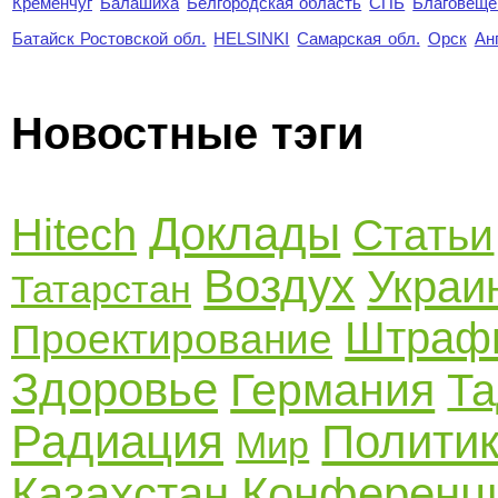
Кременчуг
Балашиха
Белгородская область
СПБ
Благовеще
Батайск Ростовской обл.
HELSINKI
Самарская обл.
Орск
Ан
Новостные тэги
Доклады
Hitech
Статьи
Воздух
Украи
Татарстан
Штраф
Проектирование
Здоровье
Германия
Та
Радиация
Полити
Мир
Казахстан
Конференц