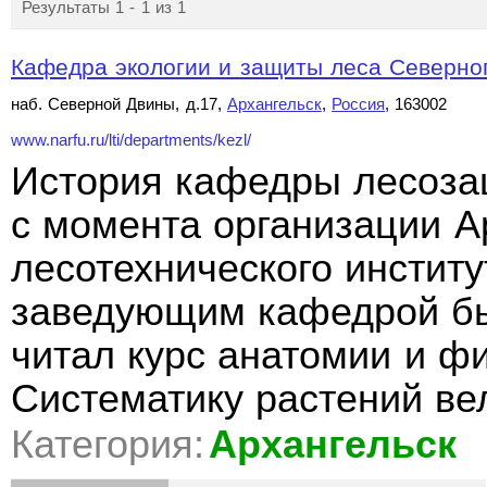
Результаты 1 - 1 из 1
Кафедра экологии и защиты леса Северного
наб. Северной Двины, д.17,
Архангельск
,
Россия
, 163002
www.narfu.ru/lti/departments/kezl/
История кафедры лесоза
с момента организации А
лесотехнического институ
заведующим кафедрой бы
читал курс анатомии и ф
Систематику растений в
Категория:
Архангельск