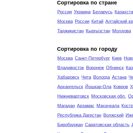
Сортировка по стране
Россия
Украина
Беларусь
Казахст
Москва
России
Китай
Алтайский к
Таджикистан
Кыргызстан
Молдова
Cортировка по городу
Москва
Санкт-Петербург
Киев
Нов
Владивосток
Воронеж
Обнинск
Каз
Хабаровск
Чита
Вологда
Астана
Ч
Архангельск
Йошкар-Ола
Ковров
Х
Нижневартовск
Московская обл.
Ор
Магадан
Арзамас
Махачкала
Кост
Республика Дагестан
Волжский
Иж
Биробиджан
Саратовская область