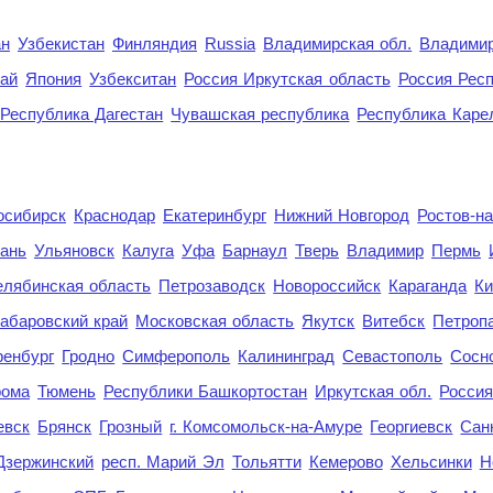
ан
Узбекистан
Финляндия
Russia
Владимирская обл.
Владимир
рай
Япония
Узбекситан
Россия Иркутская область
Россия Респ
Республика Дагестан
Чувашская республика
Республика Каре
осибирск
Краснодар
Екатеринбург
Нижний Новгород
Ростов-н
ань
Ульяновск
Калуга
Уфа
Барнаул
Тверь
Владимир
Пермь
елябинская область
Петрозаводск
Новороссийск
Караганда
Ки
абаровский край
Московская область
Якутск
Витебск
Петроп
енбург
Гродно
Симферополь
Калининград
Севастополь
Сосн
рома
Тюмень
Республики Башкортостан
Иркутская обл.
Росси
евск
Брянск
Грозный
г. Комсомольск-на-Амуре
Георгиевск
Сан
Дзержинский
респ. Марий Эл
Тольятти
Кемерово
Хельсинки
Н