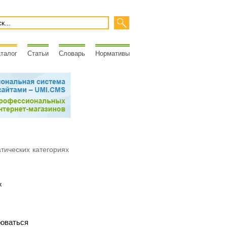
талог
Статьи
Словарь
Нормативы
атических категориях
к
роваться