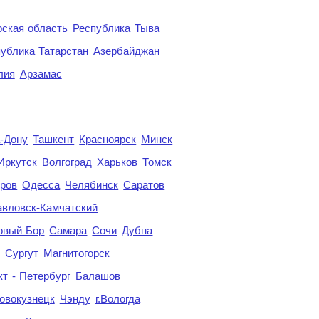
ская область
Республика Тыва
ублика Татарстан
Азербайджан
лия
Арзамас
а-Дону
Ташкент
Красноярск
Минск
Иркутск
Волгоград
Харьков
Томск
ров
Одесса
Челябинск
Саратов
авловск-Камчатский
овый Бор
Самара
Сочи
Дубна
я
Сургут
Магнитогорск
кт - Петербург
Балашов
овокузнецк
Чэнду
г.Вологда